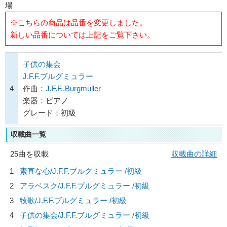
場
※こちらの商品は品番を変更しました。
新しい品番については上記をご覧下さい。
子供の集会
J.F.F.ブルグミュラー
4
作曲：
J.F.F..Burgmuller
楽器：ピアノ
グレード：初級
収載曲一覧
25曲を収載
収載曲の詳細
1
素直な心/
J.F.F.ブルグミュラー
/初級
2
アラベスク/
J.F.F.ブルグミュラー
/初級
3
牧歌/
J.F.F.ブルグミュラー
/初級
4
子供の集会/
J.F.F.ブルグミュラー
/初級