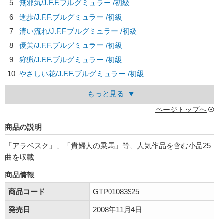
5
無邪気/
J.F.F.ブルグミュラー
/初級
6
進歩/
J.F.F.ブルグミュラー
/初級
7
清い流れ/
J.F.F.ブルグミュラー
/初級
8
優美/
J.F.F.ブルグミュラー
/初級
9
狩猟/
J.F.F.ブルグミュラー
/初級
10
やさしい花/
J.F.F.ブルグミュラー
/初級
もっと見る
ページトップへ
商品の説明
「アラベスク」、「貴婦人の乗馬」等、人気作品を含む小品25
曲を収載
商品情報
商品コード
GTP01083925
発売日
2008年11月4日