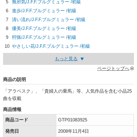
5
無邪気/
J.F.F.ブルグミュラー
/初級
6
進歩/
J.F.F.ブルグミュラー
/初級
7
清い流れ/
J.F.F.ブルグミュラー
/初級
8
優美/
J.F.F.ブルグミュラー
/初級
9
狩猟/
J.F.F.ブルグミュラー
/初級
10
やさしい花/
J.F.F.ブルグミュラー
/初級
もっと見る
ページトップへ
商品の説明
「アラベスク」、「貴婦人の乗馬」等、人気作品を含む小品25
曲を収載
商品情報
商品コード
GTP01083925
発売日
2008年11月4日