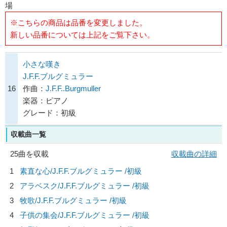
場
※こちらの商品は品番を変更しました。
新しい品番については上記をご覧下さい。
小さな嘆き
J.F.F.ブルグミュラー
16
作曲：
J.F.F..Burgmuller
楽器：ピアノ
グレード：初級
収載曲一覧
25曲を収載
収載曲の詳細
1
素直な心/
J.F.F.ブルグミュラー
/初級
2
アラベスク/
J.F.F.ブルグミュラー
/初級
3
牧歌/
J.F.F.ブルグミュラー
/初級
4
子供の集会/
J.F.F.ブルグミュラー
/初級