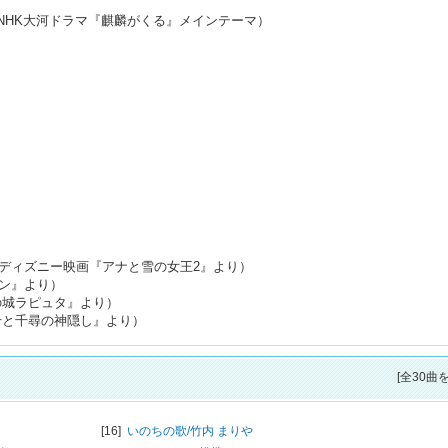
テーマ（NHK大河ドラマ『麒麟がくる』メインテーマ）
（ディズニー映画『アナと雪の女王2』より）
ラン』より）
の城ラピュタ』より）
千と千尋の神隠し』より）
[全30曲
[16]
いのちの歌/
竹内 まりや