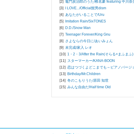
[2]
竈門炭治郎のうた/
椎名豪 featuring 中川奈
[3]
I LOVE.../
Official髭男dism
[4]
あなたがいることで/
Uru
[5]
Imitation Rain/
SixTONES
[6]
D.D./
Snow Man
[7]
Teenager Forever/
King Gnu
[8]
さよならの今日に/
あいみょん
[9]
未完成/
家入 レオ
[10]
1・2・3/
After the Rain(そらる×まふまふ)
[11]
スターマーカー/
KANA-BOON
[12]
恋はつづくよどこまでも～ピアノバージ
[13]
Birthday/
Mr.Children
[14]
冬のこもりうた/
原田 知世
[15]
みんな自由だ/
Half time Old