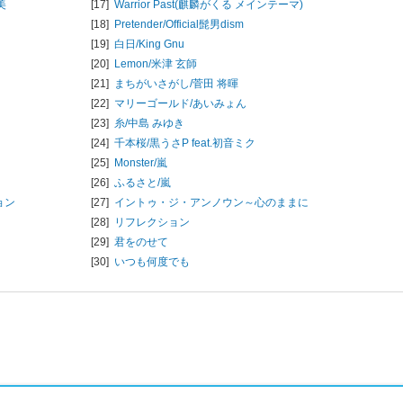
美
[17]
Warrior Past(麒麟がくる メインテーマ)
[18]
Pretender/
Official髭男dism
[19]
白日/
King Gnu
[20]
Lemon/
米津 玄師
[21]
まちがいさがし/
菅田 将暉
[22]
マリーゴールド/
あいみょん
[23]
糸/
中島 みゆき
[24]
千本桜/
黒うさP feat.初音ミク
[25]
Monster/
嵐
[26]
ふるさと/
嵐
ョン
[27]
イントゥ・ジ・アンノウン～心のままに
[28]
リフレクション
[29]
君をのせて
[30]
いつも何度でも