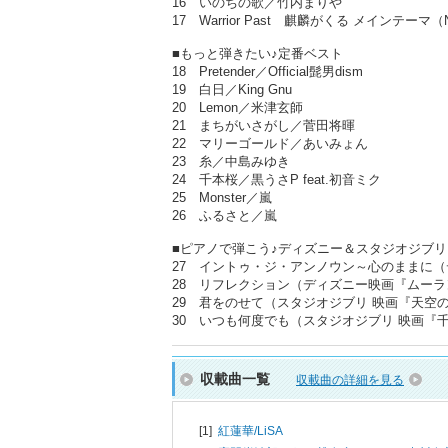
16 いのちの歌／竹内まりや
17 Warrior Past 麒麟がくる メイン
■もっと弾きたい♪定番ベスト
18 Pretender／Official髭男dism
19 白日／King Gnu
20 Lemon／米津玄師
21 まちがいさがし／菅田将暉
22 マリーゴールド／あいみょん
23 糸／中島みゆき
24 千本桜／黒うさP feat.初音ミク
25 Monster／嵐
26 ふるさと／嵐
■ピアノで弾こう♪ディズニー＆スタジオジブリ
27 イントゥ・ジ・アンノウン～心のままに
28 リフレクション（ディズニー映画『ムー
29 君をのせて（スタジオジブリ 映画『天空
30 いつも何度でも（スタジオジブリ 映画『
収載曲一覧
収載曲の詳細を見る
[1]
紅蓮華/
LiSA