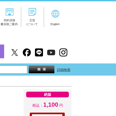
特約店様
広告
書店様ご案内
について
English
詳細検索
絶版
1,100
税込：
円