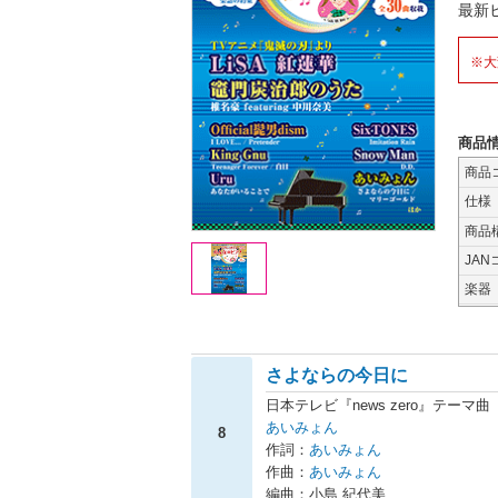
最新
※大
商品
商品
仕様
商品
JAN
楽器
さよならの今日に
日本テレビ『news zero』テーマ曲
あいみょん
8
作詞：
あいみょん
作曲：
あいみょん
編曲：小島 紀代美