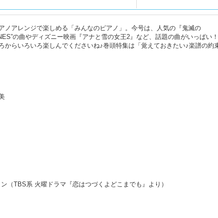
アノアレンジで楽しめる「みんなのピアノ」。今号は、人気の『鬼滅の
nu”、”SixTONES”の曲やディズニー映画『アナと雪の女王2』など、話題の曲がいっぱい
ろからいろいろ楽しんでくださいね♪巻頭特集は「覚えておきたい♪楽譜の約
奈美
ョン（TBS系 火曜ドラマ『恋はつづくよどこまでも』より）