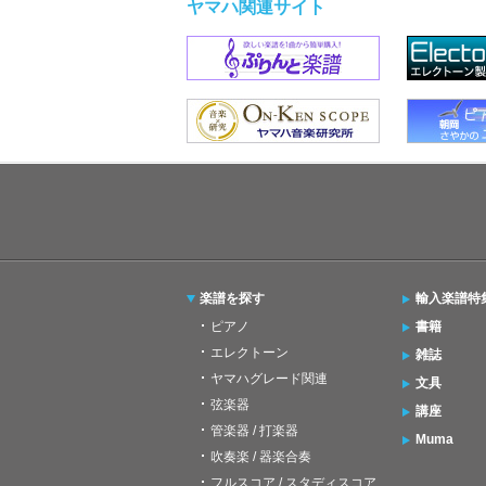
ヤマハ関連サイト
楽譜を探す
輸入楽譜特
ピアノ
書籍
エレクトーン
雑誌
ヤマハグレード関連
文具
弦楽器
講座
管楽器 / 打楽器
Muma
吹奏楽 / 器楽合奏
フルスコア / スタディスコア