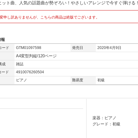
ヒット曲、人気の話題曲が勢ぞろい！やさしいアレンジで今すぐ弾ける
変申し訳ありませんが、こちらの商品は絶版でございます。
情報
コード
GTM01097598
発売日
2020年4月9日
A4変型判縦/120ページ
構成
雑誌
コード
4910076260504
ピアノ
難易度
初級
楽器：ピアノ
グレード：初級