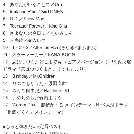
4 あなたがいることで／Uru
5 Imitation Rain／SixTONES
6 D.D.／Snow Man
7 Teenager Forever／King Gnu
8 さよならの今日に／あいみょん
9 未完成／家入レオ
10 1・2・3／After the Rain(そらる×まふまふ)
11 スターマーカー／KANA-BOON
12 恋はつづくよどこまでも ～ピアノバージョン（TBS系 火曜
ドラマ『恋はつづくよどこまでも』より）
13 Birthday／Mr.Children
14 冬のこもりうた／原田 知世
15 みんな自由だ／Half time Old
16 いのちの歌／竹内まりや
17 Warrior Past 麒麟がくる メインテーマ（NHK大河ドラマ
『麒麟がくる』メインテーマ）
■もっと弾きたい♪定番ベスト
18 Pretender／Official髭男dism