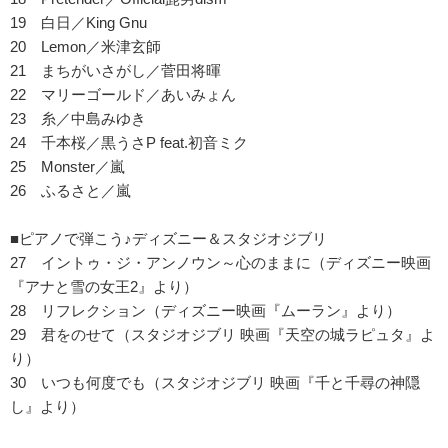
19 白日／King Gnu
20 Lemon／米津玄師
21 まちがいさがし／菅田将暉
22 マリーゴールド／あいみょん
23 糸／中島みゆき
24 千本桜／黒うさP feat.初音ミク
25 Monster／嵐
26 ふるさと／嵐
■ピアノで弾こう♪ディズニー＆スタジオジブリ
27 イントゥ・ジ・アンノウン～心のままに（ディズニー映画
『アナと雪の女王2』より）
28 リフレクション（ディズニー映画『ムーラン』より）
29 君をのせて（スタジオジブリ 映画『天空の城ラピュタ』よ
り）
30 いつも何度でも（スタジオジブリ 映画『千と千尋の神隠
し』より）