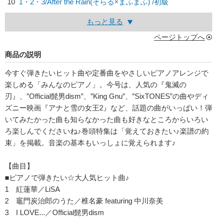
10
1・2・3/
After the Rain(そらる×まふまふ)
/初級
もっと見る
ページトップへ
商品の説明
今すぐ弾きたいヒット曲や定番曲をやさしいピアノアレンジで
楽しめる「みんなのピアノ」。今号は、人気の『鬼滅の
刃』、”Official髭男dism”、”King Gnu”、”SixTONES”の曲やディ
ズニー映画『アナと雪の女王2』など、話題の曲がいっぱい！弾
いてみたかった曲も知らなかった曲も好きなところからいろい
ろ楽しんでくださいね♪巻頭特集は「覚えておきたい♪楽譜の約
束」を掲載。音楽の基本もいっしょに覚えられます♪
【曲目】
■ピアノで弾きたい☆大人気ヒット曲♪
1 紅蓮華／LiSA
2 竈門炭治郎のうた／椎名豪 featuring 中川奈美
3 I LOVE...／Official髭男dism