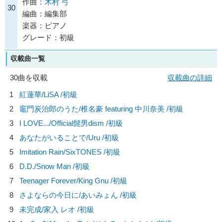
作曲：
木村 弓
30
編曲：編集部
楽器：ピアノ
グレード：初級
収載曲一覧
30曲を収載
収載曲の詳細
1
紅蓮華/
LiSA
/初級
2
竈門炭治郎のうた/
椎名豪 featuring 中川奈美
/初級
3
I LOVE.../
Official髭男dism
/初級
4
あなたがいることで/
Uru
/初級
5
Imitation Rain/
SixTONES
/初級
6
D.D./
Snow Man
/初級
7
Teenager Forever/
King Gnu
/初級
8
さよならの今日に/
あいみょん
/初級
9
未完成/
家入 レオ
/初級