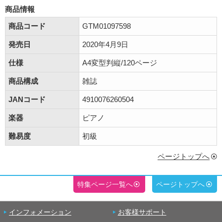
商品情報
商品コード
GTM01097598
発売日
2020年4月9日
仕様
A4変型判縦/120ページ
商品構成
雑誌
JANコード
4910076260504
楽器
ピアノ
難易度
初級
ページトップへ
特集ページ一覧へ
ページトップへ
インフォメーション
お客様サポート