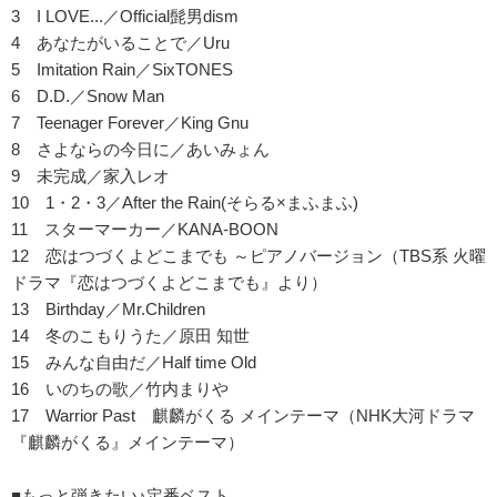
3 I LOVE...／Official髭男dism
4 あなたがいることで／Uru
5 Imitation Rain／SixTONES
6 D.D.／Snow Man
7 Teenager Forever／King Gnu
8 さよならの今日に／あいみょん
9 未完成／家入レオ
10 1・2・3／After the Rain(そらる×まふまふ)
11 スターマーカー／KANA-BOON
12 恋はつづくよどこまでも ～ピアノバージョン（TBS系 火曜
ドラマ『恋はつづくよどこまでも』より）
13 Birthday／Mr.Children
14 冬のこもりうた／原田 知世
15 みんな自由だ／Half time Old
16 いのちの歌／竹内まりや
17 Warrior Past 麒麟がくる メインテーマ（NHK大河ドラマ
『麒麟がくる』メインテーマ）
■もっと弾きたい♪定番ベスト