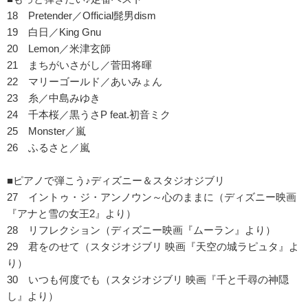
18 Pretender／Official髭男dism
19 白日／King Gnu
20 Lemon／米津玄師
21 まちがいさがし／菅田将暉
22 マリーゴールド／あいみょん
23 糸／中島みゆき
24 千本桜／黒うさP feat.初音ミク
25 Monster／嵐
26 ふるさと／嵐
■ピアノで弾こう♪ディズニー＆スタジオジブリ
27 イントゥ・ジ・アンノウン～心のままに（ディズニー映画
『アナと雪の女王2』より）
28 リフレクション（ディズニー映画『ムーラン』より）
29 君をのせて（スタジオジブリ 映画『天空の城ラピュタ』よ
り）
30 いつも何度でも（スタジオジブリ 映画『千と千尋の神隠
し』より）