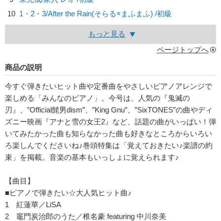
10
1・2・3/
After the Rain(そらる×まふまふ)
/初級
もっと見る
ページトップへ
商品の説明
今すぐ弾きたいヒット曲や定番曲をやさしいピアノアレンジで
楽しめる「みんなのピアノ」。今号は、人気の『鬼滅の
刃』、”Official髭男dism”、”King Gnu”、”SixTONES”の曲やディ
ズニー映画『アナと雪の女王2』など、話題の曲がいっぱい！弾
いてみたかった曲も知らなかった曲も好きなところからいろい
ろ楽しんでくださいね♪巻頭特集は「覚えておきたい♪楽譜の約
束」を掲載。音楽の基本もいっしょに覚えられます♪
【曲目】
■ピアノで弾きたい☆大人気ヒット曲♪
1 紅蓮華／LiSA
2 竈門炭治郎のうた／椎名豪 featuring 中川奈美