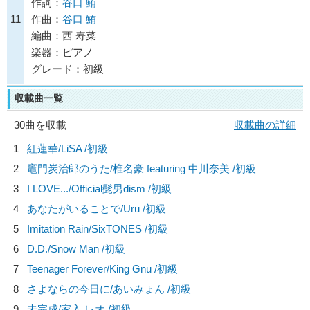
作詞：
谷口 鮪
11
作曲：
谷口 鮪
編曲：西 寿菜
楽器：ピアノ
グレード：初級
収載曲一覧
30曲を収載
収載曲の詳細
1
紅蓮華/
LiSA
/初級
2
竈門炭治郎のうた/
椎名豪 featuring 中川奈美
/初級
3
I LOVE.../
Official髭男dism
/初級
4
あなたがいることで/
Uru
/初級
5
Imitation Rain/
SixTONES
/初級
6
D.D./
Snow Man
/初級
7
Teenager Forever/
King Gnu
/初級
8
さよならの今日に/
あいみょん
/初級
9
未完成/
家入 レオ
/初級