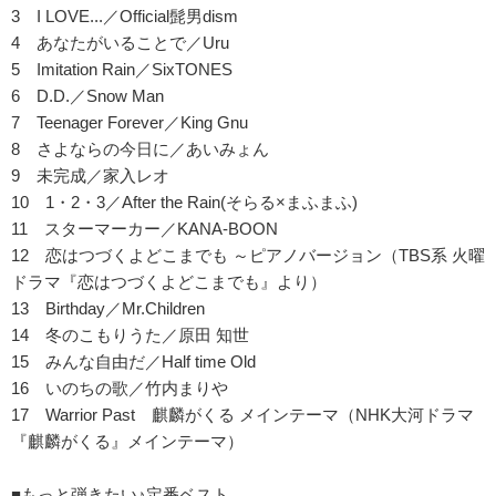
3 I LOVE...／Official髭男dism
4 あなたがいることで／Uru
5 Imitation Rain／SixTONES
6 D.D.／Snow Man
7 Teenager Forever／King Gnu
8 さよならの今日に／あいみょん
9 未完成／家入レオ
10 1・2・3／After the Rain(そらる×まふまふ)
11 スターマーカー／KANA-BOON
12 恋はつづくよどこまでも ～ピアノバージョン（TBS系 火曜
ドラマ『恋はつづくよどこまでも』より）
13 Birthday／Mr.Children
14 冬のこもりうた／原田 知世
15 みんな自由だ／Half time Old
16 いのちの歌／竹内まりや
17 Warrior Past 麒麟がくる メインテーマ（NHK大河ドラマ
『麒麟がくる』メインテーマ）
■もっと弾きたい♪定番ベスト