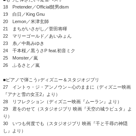
18 Pretender／Official髭男dism
19 白日／King Gnu
20 Lemon／米津玄師
21 まちがいさがし／菅田将暉
22 マリーゴールド／あいみょん
23 糸／中島みゆき
24 千本桜／黒うさP feat.初音ミク
25 Monster／嵐
26 ふるさと／嵐
■ピアノで弾こう♪ディズニー＆スタジオジブリ
27 イントゥ・ジ・アンノウン～心のままに（ディズニー映画
『アナと雪の女王2』より）
28 リフレクション（ディズニー映画『ムーラン』より）
29 君をのせて（スタジオジブリ 映画『天空の城ラピュタ』よ
り）
30 いつも何度でも（スタジオジブリ 映画『千と千尋の神隠
し』より）