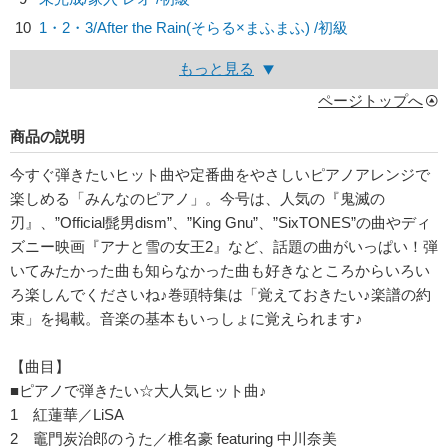
10
1・2・3/
After the Rain(そらる×まふまふ)
/初級
もっと見る
ページトップへ
商品の説明
今すぐ弾きたいヒット曲や定番曲をやさしいピアノアレンジで
楽しめる「みんなのピアノ」。今号は、人気の『鬼滅の
刃』、”Official髭男dism”、”King Gnu”、”SixTONES”の曲やディ
ズニー映画『アナと雪の女王2』など、話題の曲がいっぱい！弾
いてみたかった曲も知らなかった曲も好きなところからいろい
ろ楽しんでくださいね♪巻頭特集は「覚えておきたい♪楽譜の約
束」を掲載。音楽の基本もいっしょに覚えられます♪
【曲目】
■ピアノで弾きたい☆大人気ヒット曲♪
1 紅蓮華／LiSA
2 竈門炭治郎のうた／椎名豪 featuring 中川奈美