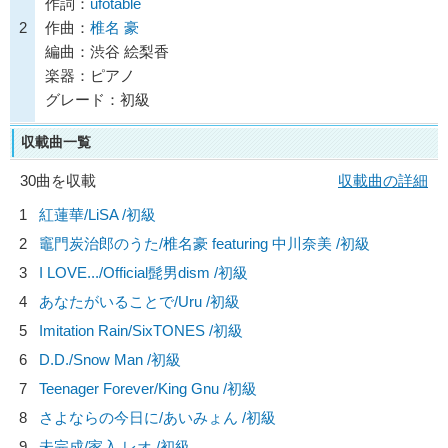
作詞：
ufotable
2
作曲：
椎名 豪
編曲：渋谷 絵梨香
楽器：ピアノ
グレード：初級
収載曲一覧
30曲を収載
収載曲の詳細
1
紅蓮華/
LiSA
/初級
2
竈門炭治郎のうた/
椎名豪 featuring 中川奈美
/初級
3
I LOVE.../
Official髭男dism
/初級
4
あなたがいることで/
Uru
/初級
5
Imitation Rain/
SixTONES
/初級
6
D.D./
Snow Man
/初級
7
Teenager Forever/
King Gnu
/初級
8
さよならの今日に/
あいみょん
/初級
9
未完成/
家入 レオ
/初級