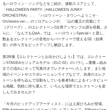
るハロウィン・ソングなどをご紹介。連動スコアとして、
「HALLOWEEN PARTY（HALLOWEEN JUNKY
ORCHESTRA）」、「ハロウィーン・タウンへようこそ -
Orchestra ver.-」のソロアレンジや、「山の魔王の宮殿にて
（グリーグ）」のエレクトーン2台用アンサンブル譜を収載。さ
らに、「なんでもQ&A」では、＜ハロウィンSpecial＞と題し、
数あるエレクトーンの音色からパーティーで使えるSE（効果
音）の作り方をピックアップし解説します。
第2特集【エレクトーンとお出かけしよう♪】では、エレクトー
ンSTAGEAカジュアルモデル（ELC-02）のバラし→運搬→組み
立ての流れにそって写真付きでレクチャーいたします。また地
域のイベントやコラボレーションライブなどで、自身のエレク
トーンを持ち込んで活動をしている奏者5名によるインタビュー
も掲載。気軽に持ち運んで、いろんな場所でエレクトーンを楽
しんでみませんか？
「今月のピックアップアーティスト」には上原ひろみが登場。
60th Anniversaryエレクトーンプレミアムライブ、826aska Live