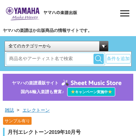
ヤマハの楽譜ほか出版商品の情報サイトです。
条件を追加
ヤマハの楽譜通販サイト
国内&輸入楽譜も豊富♪
★
★
キャンペーン実施中
雑誌
>
エレクトーン
サンプル有り
月刊エレクトーン2019年10月号