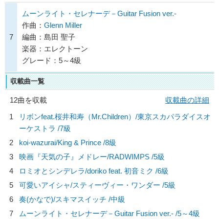
ムーンライト・セレナーデ－Guitar Fusion ver.-
作曲：
Glenn Miller
7
編曲：島田 聖子
楽器：エレクトーン
グレード：5～4級
収載曲一覧
12曲を収載
収載曲の詳細
1
リボンfeat.桜井和寿（Mr.Children）/
東京スカパラダイスオ
ーケストラ
/7級
2
koi-wazurai/
King & Prince
/8級
3
映画『天気の子』メドレー/
RADWIMPS
/5級
4
ロミオとシンデレラ/
doriko feat. 初音ミク
/6級
5
可愛いアイシャ/
スティーヴィー・ワンダー
/5級
6
奏(かなで)/
スキマスイッチ
/中級
7
ムーンライト・セレナーデ－Guitar Fusion ver.- /5～4級