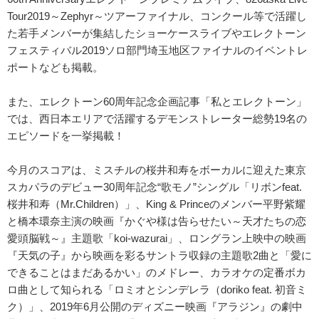
Tour2019～Zephyr～ツアーファイナル、コンクール等で活躍し
た若手メンバーが集結したショーケースライブやエレクトーン
フェスティバル2019ソロ部門埼玉地区ファイナルのイベントレ
ポートなども掲載。
また、エレクトーン60周年記念企画記事「私とエレクトーン」
では、西日本エリアで活躍するデモンストレーター総勢19名の
エピソードを一挙掲載！
今月のスコアは、ミスチルの桜井和寿をボーカルに迎えた東京
スカパラのデビュー30周年記念“歌モノ”シングル「リボンfeat.
桜井和寿（Mr.Children）」、King & Princeのメンバー平野紫耀
と橋本環奈主演の映画『かぐや様は告らせたい～天才たちの恋
愛頭脳戦～』主題歌「koi-wazurai」、ロングラン上映中の映画
『天気の子』から映画を彩るサントラ収録の主題歌2曲と「愛に
できることはまだあるかい」のメドレー、カラオケの定番ボカ
ロ曲として知られる「ロミオとシンデレラ（doriko feat. 初音ミ
ク）」、2019年6月公開のディズニー映画『アラジン』の劇中