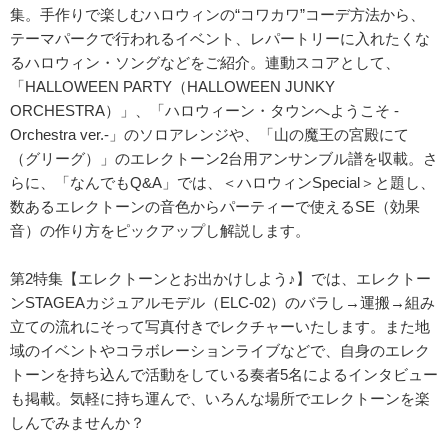
集。手作りで楽しむハロウィンの“コワカワ”コーデ方法から、
テーマパークで行われるイベント、レパートリーに入れたくな
るハロウィン・ソングなどをご紹介。連動スコアとして、
「HALLOWEEN PARTY（HALLOWEEN JUNKY
ORCHESTRA）」、「ハロウィーン・タウンへようこそ -
Orchestra ver.-」のソロアレンジや、「山の魔王の宮殿にて
（グリーグ）」のエレクトーン2台用アンサンブル譜を収載。さ
らに、「なんでもQ&A」では、＜ハロウィンSpecial＞と題し、
数あるエレクトーンの音色からパーティーで使えるSE（効果
音）の作り方をピックアップし解説します。
第2特集【エレクトーンとお出かけしよう♪】では、エレクトー
ンSTAGEAカジュアルモデル（ELC-02）のバラし→運搬→組み
立ての流れにそって写真付きでレクチャーいたします。また地
域のイベントやコラボレーションライブなどで、自身のエレク
トーンを持ち込んで活動をしている奏者5名によるインタビュー
も掲載。気軽に持ち運んで、いろんな場所でエレクトーンを楽
しんでみませんか？