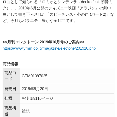
ロ曲として知られる「ロミオとシンデレラ（doriko feat. 初音ミ
ク）」、2019年6月公開のディズニー映画『アラジン』の劇中
曲として書き下ろされた「スピーチレス～心の声 (パート2)」な
ど、今月もバラエティ豊かな全12曲です。
>>月刊エレクトーン 2019年10月号のご案内<<
https://www.ymm.co.jp/magazine/electone/201910.php
商品情報
商品コ
GTM01097025
ード
発売日
2019年9月20日
仕様
A4判縦/116ページ
商品構
雑誌
成