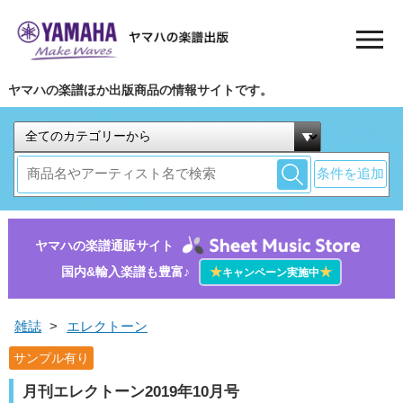
ヤマハの楽譜ほか出版商品の情報サイトです。
条件を追加
ヤマハの楽譜通販サイト
国内&輸入楽譜も豊富♪
★
★
キャンペーン実施中
雑誌
>
エレクトーン
サンプル有り
月刊エレクトーン2019年10月号