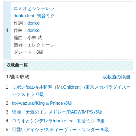
ロミオとシンデレラ
doriko feat. 初音ミク
作詞：
doriko
4
作曲：
doriko
編曲：小林 武
楽器：エレクトーン
グレード：6級
収載曲一覧
12曲を収載
収載曲の詳細
1
リボンfeat.桜井和寿（Mr.Children）/
東京スカパラダイスオ
ーケストラ
/7級
2
koi-wazurai/
King & Prince
/8級
3
映画『天気の子』メドレー/
RADWIMPS
/5級
4
ロミオとシンデレラ/
doriko feat. 初音ミク
/6級
5
可愛いアイシャ/
スティーヴィー・ワンダー
/5級