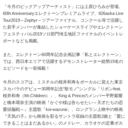
「今月のピックアップアーティスト」には上原ひろみが登場。
60th Anniversaryエレクトーンプレミアムライブ、826aska Live
Tour2019～Zephyr～ツアーファイナル、コンクール等で活躍し
た若手メンバーが集結したショーケースライブやエレクトーン
フェスティバル2019ソロ部門埼玉地区ファイナルのイベントレ
ポートなども掲載。
また、エレクトーン60周年記念企画記事「私とエレクトーン」
では、西日本エリアで活躍するデモンストレーター総勢19名の
エピソードを一挙掲載！
今月のスコアは、ミスチルの桜井和寿をボーカルに迎えた東京
スカパラのデビュー30周年記念“歌モノ”シングル「リボンfeat.
桜井和寿（Mr.Children）」、King & Princeのメンバー平野紫耀
と橋本環奈主演の映画『かぐや様は告らせたい～天才たちの恋
愛頭脳戦～』主題歌「koi-wazurai」、ロングラン上映中の映画
『天気の子』から映画を彩るサントラ収録の主題歌2曲と「愛に
できることはまだあるかい」のメドレー、カラオケの定番ボカ