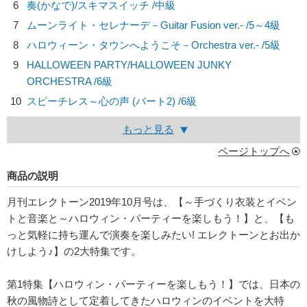
6
奏(かなで)/
スキマスイッチ
/中級
7
ムーンライト・セレナーデ－Guitar Fusion ver.- /5～4級
8
ハロウィーン・タウンへようこそ－Orchestra ver.- /5級
9
HALLOWEEN PARTY/
HALLOWEEN JUNKY
ORCHESTRA
/6級
10
スピーチレス～心の声 (パート2) /6級
もっと見る
ページトップへ
商品の説明
月刊エレクトーン2019年10月号は、【～手づくり衣装とイベン
トと音楽と～ハロウィン・パーティーを楽しもう！】と、【も
っと気軽に持ち運んで演奏を楽しみたい! エレクトーンとお出か
けしよう♪】の2大特集です。
第1特集【ハロウィン・パーティーを楽しもう！】では、日本の
秋の風物詩として定着してきたハロウィンのイベントを大特