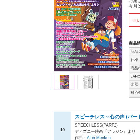
特集
今月
※大
商品
商品
仕様
商品
JAN
楽器
対応
スピーチレス～心の声 (パート
SPEECHLESS(PART2)
10
ディズニー映画『アラジン』より
作曲：
Alan Menken