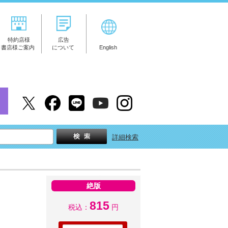
特約店様
広告
書店様ご案内
について
English
詳細検索
絶版
815
税込：
円