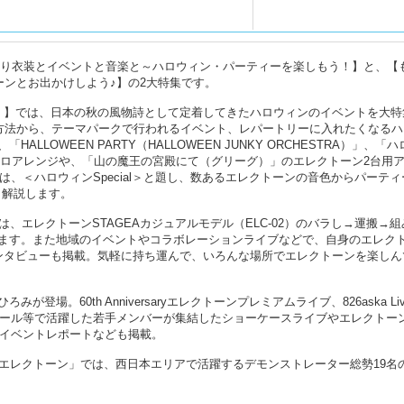
づくり衣装とイベントと音楽と～ハロウィン・パーティーを楽しもう！】と、【
ーンとお出かけしよう♪】の2大特集です。
！】では、日本の秋の風物詩として定着してきたハロウィンのイベントを大特
デ方法から、テーマパークで行われるイベント、レパートリーに入れたくなるハ
LOWEEN PARTY（HALLOWEEN JUNKY ORCHESTRA）」、「
er.-」のソロアレンジや、「山の魔王の宮殿にて（グリーグ）」のエレクトーン2台用
は、＜ハロウィンSpecial＞と題し、数あるエレクトーンの音色からパーティ
し解説します。
、エレクトーンSTAGEAカジュアルモデル（ELC-02）のバラし→運搬→組
ます。また地域のイベントやコラボレーションライブなどで、自身のエレク
ンタビューも掲載。気軽に持ち運んで、いろんな場所でエレクトーンを楽しん
場。60th Anniversaryエレクトーンプレミアムライブ、826aska Liv
ル、コンクール等で活躍した若手メンバーが集結したショーケースライブやエレクトー
のイベントレポートなども掲載。
とエレクトーン」では、西日本エリアで活躍するデモンストレーター総勢19名