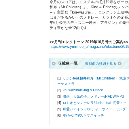
今月のスコアは、ミスチルの桜井和寿をボーカルに
和寿（Mr.Children）」、King & P
～』主題歌「koi-wazurai」、ロングラ
はまだあるかい」のメドレー、カラオケの定番ボカロ
年6月公開のディズニー映画『アラジン』の劇中
ティ豊かな全12曲です。
>>月刊エレクトーン 2019年10月号のご案内<<
https://www.ymm.co.jp/magazine/electone/201
収載曲一覧
収載曲の詳細を見る
[1]
リボンfeat.桜井和寿（Mr.Children）/
東京
ーケストラ
[2]
koi-wazurai/
King & Prince
[3]
映画『天気の子』メドレー/
RADWIMPS
[4]
ロミオとシンデレラ/
doriko feat. 初音ミク
[5]
可愛いアイシャ/
スティーヴィー・ワンダ
[6]
奏(かなで)/
スキマスイッチ