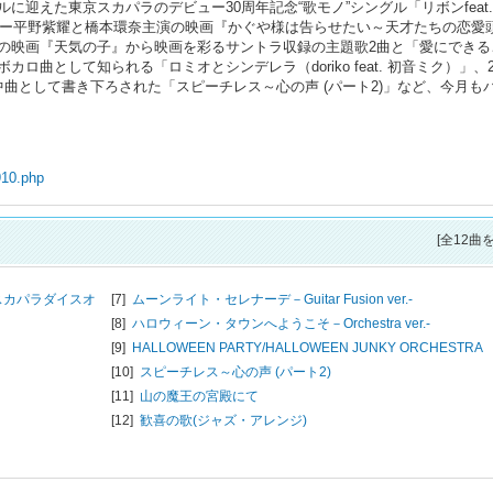
迎えた東京スカパラのデビュー30周年記念“歌モノ”シングル「リボンfeat
rinceのメンバー平野紫耀と橋本環奈主演の映画『かぐや様は告らせたい～天才たちの恋
ン上映中の映画『天気の子』から映画を彩るサントラ収録の主題歌2曲と「愛にでき
曲として知られる「ロミオとシンデレラ（doriko feat. 初音ミク）」、2
曲として書き下ろされた「スピーチレス～心の声 (パート2)」など、今月も
910.php
[全12曲
スカパラダイスオ
[7]
ムーンライト・セレナーデ－Guitar Fusion ver.-
[8]
ハロウィーン・タウンへようこそ－Orchestra ver.-
[9]
HALLOWEEN PARTY/
HALLOWEEN JUNKY ORCHESTRA
[10]
スピーチレス～心の声 (パート2)
[11]
山の魔王の宮殿にて
ー
[12]
歓喜の歌(ジャズ・アレンジ)