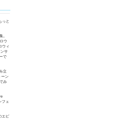
もっと
集。
ロウ
ハロウィ
アンサ
ーで
み立
トーン
でみ
e
ンフェ
のエピ