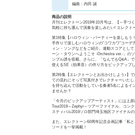
編曲：内田 誠
商品の説明
月刊エレクトーン2019年10月号は、【～手
気軽に持ち運んで演奏を楽しみたい! エレクト
第1特集【ハロウィン・パーティーを楽しもう
手作りで楽しむハロウィンの“コワカワ”コー
ィン・ソングなどをご紹介。連動スコアとして、「HAL
ーン・タウンへようこそ -Orchestra v
ンブル譜を収載。さらに、「なんでもQ&A」で
使えるSE（効果音）の作り方をピックアップ
第2特集【エレクトーンとお出かけしよう♪】では
ての流れにそって写真付きでレクチャーいたし
を持ち込んで活動をしている奏者5名によるイ
ませんか？
「今月のピックアップアーティスト」には上原ひろみが登
Tour2019～Zephyr～ツアーファイナ
スティバル2019ソロ部門埼玉地区ファイナル
また、エレクトーン60周年記念企画記事「私
ソードを一挙掲載！