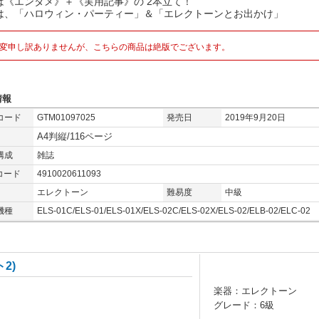
は《エンタメ》＋《実用記事》の 2本立て！
は、「ハロウィン・パーティー」＆「エレクトーンとお出かけ」
変申し訳ありませんが、こちらの商品は絶版でございます。
情報
コード
GTM01097025
発売日
2019年9月20日
A4判縦/116ページ
構成
雑誌
コード
4910020611093
エレクトーン
難易度
中級
機種
ELS-01C/ELS-01/ELS-01X/ELS-02C/ELS-02X/ELS-02/ELB-02/ELC-02
2)
楽器：エレクトーン
グレード：6級