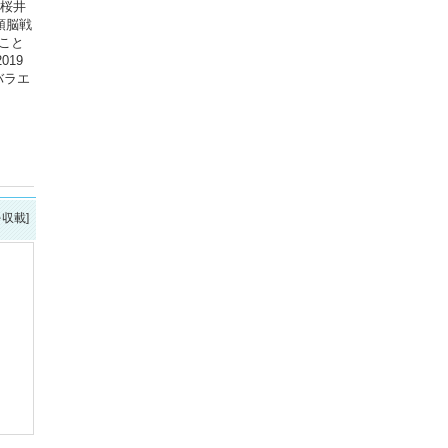
.桜井
愛頭脳戦
ること
019
バラエ
を収載]