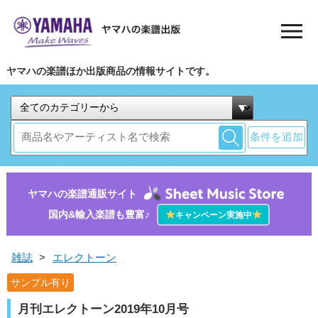
ヤマハの楽譜ほか出版商品の情報サイトです。
条件を追加
ヤマハの楽譜通販サイト
国内&輸入楽譜も豊富♪
★
★
キャンペーン実施中
雑誌
>
エレクトーン
サンプル有り
月刊エレクトーン2019年10月号