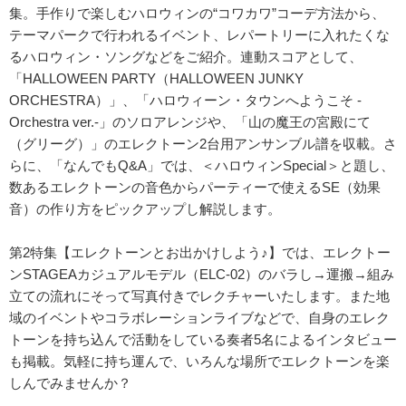
集。手作りで楽しむハロウィンの“コワカワ”コーデ方法から、
テーマパークで行われるイベント、レパートリーに入れたくな
るハロウィン・ソングなどをご紹介。連動スコアとして、
「HALLOWEEN PARTY（HALLOWEEN JUNKY
ORCHESTRA）」、「ハロウィーン・タウンへようこそ -
Orchestra ver.-」のソロアレンジや、「山の魔王の宮殿にて
（グリーグ）」のエレクトーン2台用アンサンブル譜を収載。さ
らに、「なんでもQ&A」では、＜ハロウィンSpecial＞と題し、
数あるエレクトーンの音色からパーティーで使えるSE（効果
音）の作り方をピックアップし解説します。
第2特集【エレクトーンとお出かけしよう♪】では、エレクトー
ンSTAGEAカジュアルモデル（ELC-02）のバラし→運搬→組み
立ての流れにそって写真付きでレクチャーいたします。また地
域のイベントやコラボレーションライブなどで、自身のエレク
トーンを持ち込んで活動をしている奏者5名によるインタビュー
も掲載。気軽に持ち運んで、いろんな場所でエレクトーンを楽
しんでみませんか？