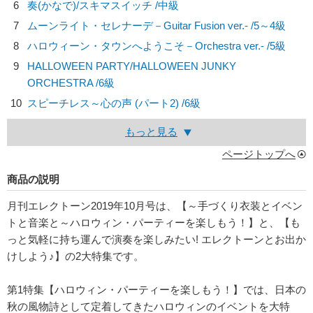
6
奏(かなで)/
スキマスイッチ
/中級
7
ムーンライト・セレナーデ－Guitar Fusion ver.- /5～4級
8
ハロウィーン・タウンへようこそ－Orchestra ver.- /5級
9
HALLOWEEN PARTY/
HALLOWEEN JUNKY
ORCHESTRA
/6級
10
スピーチレス～心の声 (パート2) /6級
もっと見る
ページトップへ
商品の説明
月刊エレクトーン2019年10月号は、【～手づくり衣装とイベン
トと音楽と～ハロウィン・パーティーを楽しもう！】と、【も
っと気軽に持ち運んで演奏を楽しみたい! エレクトーンとお出か
けしよう♪】の2大特集です。
第1特集【ハロウィン・パーティーを楽しもう！】では、日本の
秋の風物詩として定着してきたハロウィンのイベントを大特