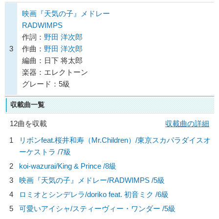
映画『天気の子』メドレー
RADWIMPS
作詞：
野田 洋次郎
3
作曲：
野田 洋次郎
編曲：日下 将太郎
楽器：エレクトーン
グレード：5級
収載曲一覧
12曲を収載
収載曲の詳細
1
リボンfeat.桜井和寿（Mr.Children）/
東京スカパラダイスオ
ーケストラ
/7級
2
koi-wazurai/
King & Prince
/8級
3
映画『天気の子』メドレー/
RADWIMPS
/5級
4
ロミオとシンデレラ/
doriko feat. 初音ミク
/6級
5
可愛いアイシャ/
スティーヴィー・ワンダー
/5級