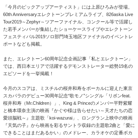
「今月のピックアップアーティスト」には上原ひろみが登場。
60th Anniversaryエレクトーンプレミアムライブ、826aska Live
Tour2019～Zephyr～ツアーファイナル、コンクール等で活躍し
た若手メンバーが集結したショーケースライブやエレクトーン
フェスティバル2019ソロ部門埼玉地区ファイナルのイベントレ
ポートなども掲載。
また、エレクトーン60周年記念企画記事「私とエレクトーン」
では、西日本エリアで活躍するデモンストレーター総勢19名の
エピソードを一挙掲載！
今月のスコアは、ミスチルの桜井和寿をボーカルに迎えた東京
スカパラのデビュー30周年記念“歌モノ”シングル「リボンfeat.
桜井和寿（Mr.Children）」、King & Princeのメンバー平野紫耀
と橋本環奈主演の映画『かぐや様は告らせたい～天才たちの恋
愛頭脳戦～』主題歌「koi-wazurai」、ロングラン上映中の映画
『天気の子』から映画を彩るサントラ収録の主題歌2曲と「愛に
できることはまだあるかい」のメドレー、カラオケの定番ボカ