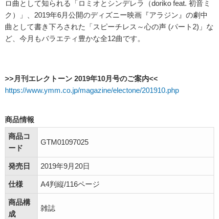
ロ曲として知られる「ロミオとシンデレラ（doriko feat. 初音ミ
ク）」、2019年6月公開のディズニー映画『アラジン』の劇中
曲として書き下ろされた「スピーチレス～心の声 (パート2)」な
ど、今月もバラエティ豊かな全12曲です。
>>月刊エレクトーン 2019年10月号のご案内<<
https://www.ymm.co.jp/magazine/electone/201910.php
商品情報
商品コ
GTM01097025
ード
発売日
2019年9月20日
仕様
A4判縦/116ページ
商品構
雑誌
成