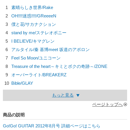
1
素晴らしき世界/
Rake
2
OH!!!!迷惑!!!!/
GReeeeN
3
僕と花/
サカナクション
4
stand by me/
ステレオポニー
5
I BELIEVE/
キマグレン
6
アルタイル/
秦 基博meet 坂道のアポロン
7
Feel So Moon/
ユニコーン
8
Treasure of the heart～キミとボクの奇跡～/
ZONE
9
オーバーライト/
BREAKERZ
10
Bible/
GLAY
もっと見る
ページトップへ
商品の説明
Go!Go! GUITAR 2012年8月号 詳細ページはこちら