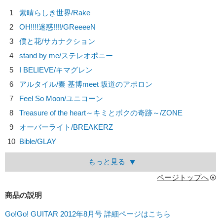
1
素晴らしき世界/
Rake
2
OH!!!!迷惑!!!!/
GReeeeN
3
僕と花/
サカナクション
4
stand by me/
ステレオポニー
5
I BELIEVE/
キマグレン
6
アルタイル/
秦 基博meet 坂道のアポロン
7
Feel So Moon/
ユニコーン
8
Treasure of the heart～キミとボクの奇跡～/
ZONE
9
オーバーライト/
BREAKERZ
10
Bible/
GLAY
もっと見る
ページトップへ
商品の説明
Go!Go! GUITAR 2012年8月号 詳細ページはこちら