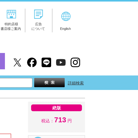
特約店様
広告
書店様ご案内
について
English
詳細検索
絶版
713
税込：
円