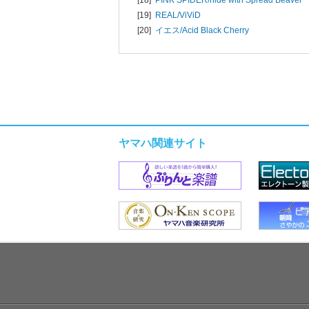
[19]
REAL/
ViViD
[20]
イエス/
Acid Black Cherry
ヤマハ関連サイト