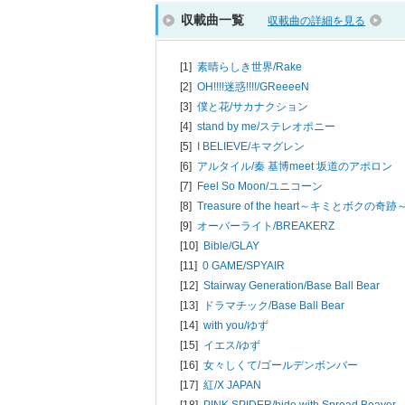
収載曲一覧
収載曲の詳細を見る
[1]
素晴らしき世界/
Rake
[2]
OH!!!!迷惑!!!!/
GReeeeN
[3]
僕と花/
サカナクション
[4]
stand by me/
ステレオポニー
[5]
I BELIEVE/
キマグレン
[6]
アルタイル/
秦 基博meet 坂道のアポロン
[7]
Feel So Moon/
ユニコーン
[8]
Treasure of the heart～キミとボクの奇跡～
[9]
オーバーライト/
BREAKERZ
[10]
Bible/
GLAY
[11]
0 GAME/
SPYAIR
[12]
Stairway Generation/
Base Ball Bear
[13]
ドラマチック/
Base Ball Bear
[14]
with you/
ゆず
[15]
イエス/
ゆず
[16]
女々しくて/
ゴールデンボンバー
[17]
紅/
X JAPAN
[18]
PINK SPIDER/
hide with Spread Beaver