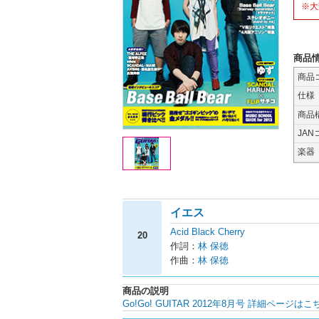
※大
商品
商品
仕様
商品
JAN
楽器
イエス
Acid Black Cherry
20
作詞：
林 保徳
作曲：
林 保徳
商品の説明
Go!Go! GUITAR 2012年8月号 詳細ページはこ