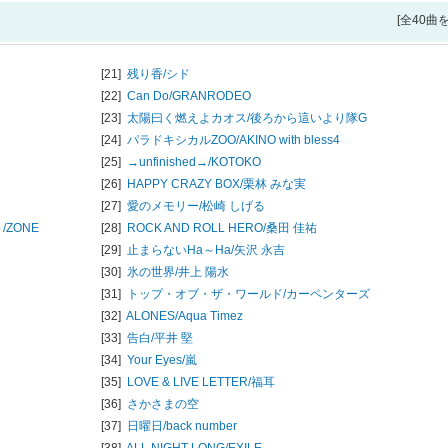
[全40曲
[21]
残り香/
シド
[22]
Can Do/
GRANRODEO
[23]
太陽曰く燃えよカオス/
後ろから這いより隊G
[24]
パラドキシカルZOO/
AKINO with bless4
[25]
→unfinished→/
KOTOKO
[26]
HAPPY CRAZY BOX/
栗林 みな実
[27]
愛のメモリー/
松崎 しげる
/
ZONE
[28]
ROCK AND ROLL HERO/
桑田 佳祐
[29]
止まらないHa～Ha/
矢沢 永吉
[30]
氷の世界/
井上 陽水
[31]
トップ・オブ・ザ・ワールド/
カーペンターズ
[32]
ALONES/
Aqua Timez
[33]
告白/
平井 堅
[34]
Your Eyes/
嵐
[35]
LOVE & LIVE LETTER/
福耳
[36]
さかさまの空
[37]
日曜日/
back number
[38]
ALL NIGHT LONG/
EXILE