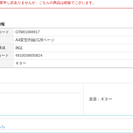
変申し訳ありませんが、こちらの商品は絶版でございます。
情報
コード
GTM01088917
A4変型判縦/128ページ
構成
雑誌
コード
4910038650824
ギター
楽器：ギター
ちら