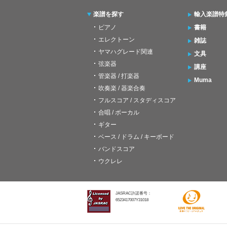
楽譜を探す
輸入楽譜特
ピアノ
書籍
エレクトーン
雑誌
ヤマハグレード関連
文具
弦楽器
講座
管楽器 / 打楽器
Muma
吹奏楽 / 器楽合奏
フルスコア / スタディスコア
合唱 / ボーカル
ギター
ベース / ドラム / キーボード
バンドスコア
ウクレレ
JASRAC許諾番号：
6523417007Y31018