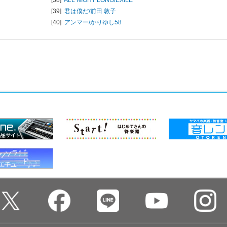
[39]
君は僕だ/
前田 敦子
[40]
アンマー/
かりゆし58