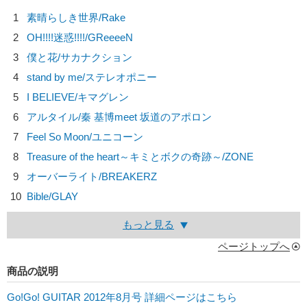
1
素晴らしき世界/
Rake
2
OH!!!!迷惑!!!!/
GReeeeN
3
僕と花/
サカナクション
4
stand by me/
ステレオポニー
5
I BELIEVE/
キマグレン
6
アルタイル/
秦 基博meet 坂道のアポロン
7
Feel So Moon/
ユニコーン
8
Treasure of the heart～キミとボクの奇跡～/
ZONE
9
オーバーライト/
BREAKERZ
10
Bible/
GLAY
もっと見る
ページトップへ
商品の説明
Go!Go! GUITAR 2012年8月号 詳細ページはこちら