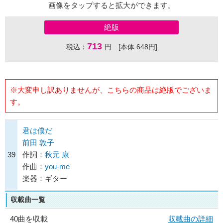
画像をタップすると拡大ができます。
絶版
713
税込：
円 [本体 648円]
※大変申し訳ありませんが、こちらの商品は絶版でございま
す。
君は僕だ
前田 敦子
39
作詞：
秋元 康
作曲：
you-me
楽器：ギター
収載曲一覧
40曲を収載
収載曲の詳細