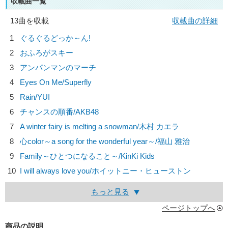
収載曲一覧
13曲を収載
収載曲の詳細
1
ぐるぐるどっか～ん!
2
おふろがスキー
3
アンパンマンのマーチ
4
Eyes On Me/
Superfly
5
Rain/
YUI
6
チャンスの順番/
AKB48
7
A winter fairy is melting a snowman/
木村 カエラ
8
心color～a song for the wonderful year～/
福山 雅治
9
Family～ひとつになること～/
KinKi Kids
10
I will always love you/
ホイットニー・ヒューストン
もっと見る
ページトップへ
商品の説明