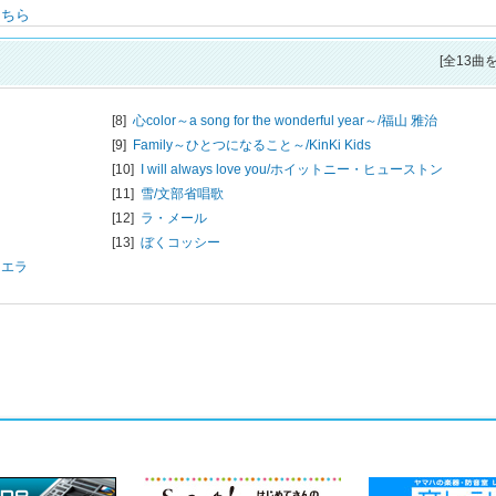
こちら
[全13曲
[8]
心color～a song for the wonderful year～/
福山 雅治
[9]
Family～ひとつになること～/
KinKi Kids
[10]
I will always love you/
ホイットニー・ヒューストン
[11]
雪/
文部省唱歌
[12]
ラ・メール
[13]
ぼくコッシー
カエラ