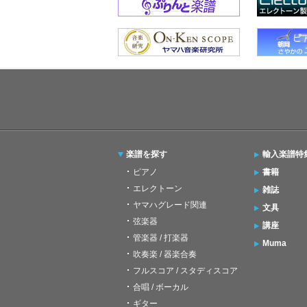
楽譜を探す
輸入楽譜特
ピアノ
書籍
エレクトーン
雑誌
ヤマハグレード関連
文具
弦楽器
講座
管楽器 / 打楽器
Muma
吹奏楽 / 器楽合奏
フルスコア / スタディスコア
合唱 / ボーカル
ギター