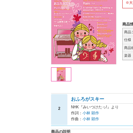
※大
商品
商品
仕様
商品
楽器
おふろがスキー
NHK『みいつけたっ!』より
2
作詞：
小林 顕作
作曲：
小林 顕作
商品の説明