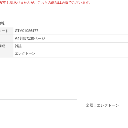
変申し訳ありませんが、こちらの商品は絶版でございます。
情報
コード
GTM01086477
A4判縦/130ページ
構成
雑誌
エレクトーン
楽器：エレクトーン