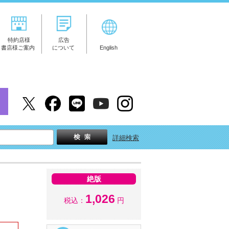
特約店様
広告
書店様ご案内
について
English
詳細検索
絶版
1,026
税込：
円