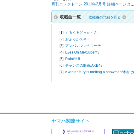
月刊エレクトーン 2011年2月号 詳細ページは
収載曲一覧
収載曲の詳細を見る
[1]
ぐるぐるどっか～ん!
[2]
おふろがスキー
[3]
アンパンマンのマーチ
[4]
Eyes On Me/
Superfly
[5]
Rain/
YUI
[6]
チャンスの順番/
AKB48
[7]
A winter fairy is melting a snowman/
木村 
ヤマハ関連サイト