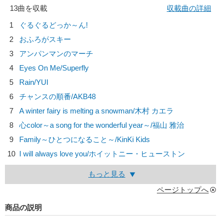
13曲を収載
収載曲の詳細
1
ぐるぐるどっか～ん!
2
おふろがスキー
3
アンパンマンのマーチ
4
Eyes On Me/
Superfly
5
Rain/
YUI
6
チャンスの順番/
AKB48
7
A winter fairy is melting a snowman/
木村 カエラ
8
心color～a song for the wonderful year～/
福山 雅治
9
Family～ひとつになること～/
KinKi Kids
10
I will always love you/
ホイットニー・ヒューストン
もっと見る
ページトップへ
商品の説明