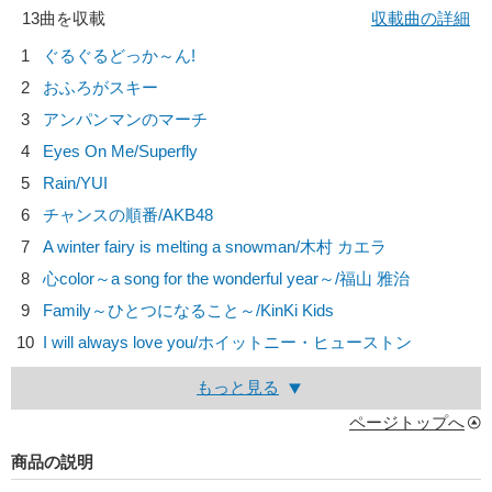
13曲を収載
収載曲の詳細
1
ぐるぐるどっか～ん!
2
おふろがスキー
3
アンパンマンのマーチ
4
Eyes On Me/
Superfly
5
Rain/
YUI
6
チャンスの順番/
AKB48
7
A winter fairy is melting a snowman/
木村 カエラ
8
心color～a song for the wonderful year～/
福山 雅治
9
Family～ひとつになること～/
KinKi Kids
10
I will always love you/
ホイットニー・ヒューストン
もっと見る
ページトップへ
商品の説明