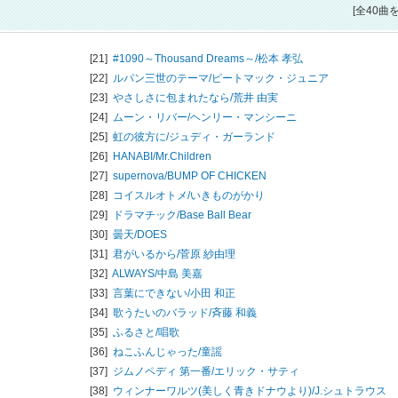
[全40曲
[21]
#1090～Thousand Dreams～/
松本 孝弘
[22]
ルパン三世のテーマ/
ピートマック・ジュニア
[23]
やさしさに包まれたなら/
荒井 由実
[24]
ムーン・リバー/
ヘンリー・マンシーニ
[25]
虹の彼方に/
ジュディ・ガーランド
[26]
HANABI/
Mr.Children
[27]
supernova/
BUMP OF CHICKEN
[28]
コイスルオトメ/
いきものがかり
[29]
ドラマチック/
Base Ball Bear
[30]
曇天/
DOES
[31]
君がいるから/
菅原 紗由理
[32]
ALWAYS/
中島 美嘉
[33]
言葉にできない/
小田 和正
[34]
歌うたいのバラッド/
斉藤 和義
[35]
ふるさと/
唱歌
[36]
ねこふんじゃった/
童謡
[37]
ジムノペディ 第一番/
エリック・サティ
[38]
ウィンナーワルツ(美しく青きドナウより)/
J.シュトラウス