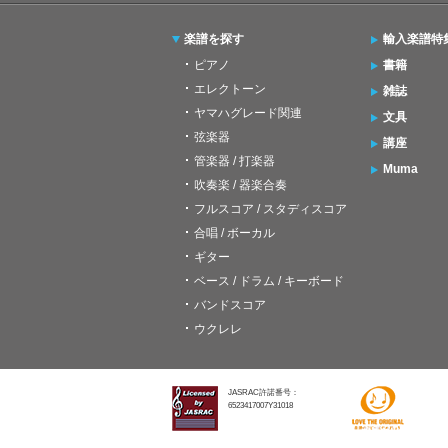
楽譜を探す
輸入楽譜特
ピアノ
書籍
エレクトーン
雑誌
ヤマハグレード関連
文具
弦楽器
講座
管楽器 / 打楽器
Muma
吹奏楽 / 器楽合奏
フルスコア / スタディスコア
合唱 / ボーカル
ギター
ベース / ドラム / キーボード
バンドスコア
ウクレレ
JASRAC許諾番号：
6523417007Y31018