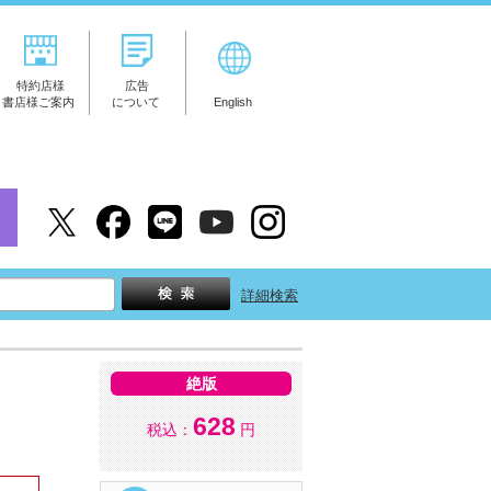
特約店様
広告
書店様ご案内
について
English
詳細検索
絶版
628
税込：
円