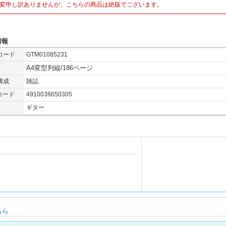
変申し訳ありませんが、こちらの商品は絶版でございます。
情報
コード
GTM01085231
A4変型判縦/186ページ
構成
雑誌
コード
4910038650305
ギター
ちら