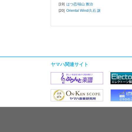
[19]
はつ恋/
福山 雅治
[20]
Oriental Wind/
久石 譲
ヤマハ関連サイト