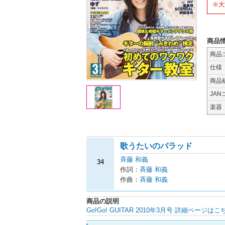
※大
商品
商品
仕様
商品
JAN
楽器
歌うたいのバラッド
斉藤 和義
34
作詞：
斉藤 和義
作曲：
斉藤 和義
商品の説明
Go!Go! GUITAR 2010年3月号 詳細ページはこ