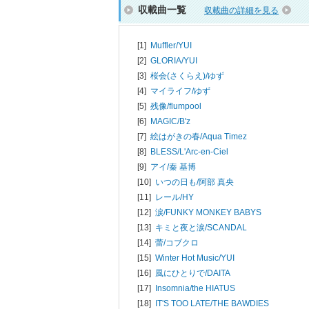
収載曲一覧
収載曲の詳細を見る
[1]
Muffler/
YUI
[2]
GLORIA/
YUI
[3]
桜会(さくらえ)/
ゆず
[4]
マイライフ/
ゆず
[5]
残像/
flumpool
[6]
MAGIC/
B'z
[7]
絵はがきの春/
Aqua Timez
[8]
BLESS/
L'Arc-en-Ciel
[9]
アイ/
秦 基博
[10]
いつの日も/
阿部 真央
[11]
レール/
HY
[12]
涙/
FUNKY MONKEY BABYS
[13]
キミと夜と涙/
SCANDAL
[14]
蕾/
コブクロ
[15]
Winter Hot Music/
YUI
[16]
風にひとりで/
DAITA
[17]
Insomnia/
the HIATUS
[18]
IT'S TOO LATE/
THE BAWDIES