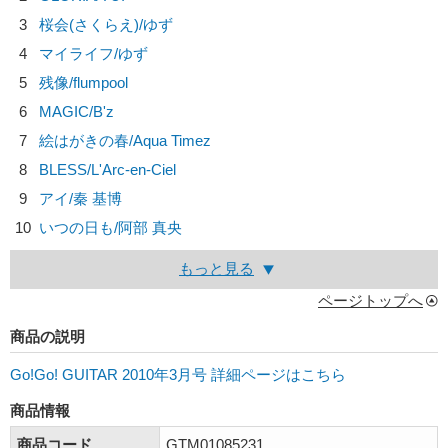
3
桜会(さくらえ)/
ゆず
4
マイライフ/
ゆず
5
残像/
flumpool
6
MAGIC/
B'z
7
絵はがきの春/
Aqua Timez
8
BLESS/
L'Arc-en-Ciel
9
アイ/
秦 基博
10
いつの日も/
阿部 真央
もっと見る
ページトップへ
商品の説明
Go!Go! GUITAR 2010年3月号 詳細ページはこちら
商品情報
商品コード
GTM01085231