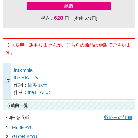
絶版
628
税込：
円 [本体 571円]
※大変申し訳ありませんが、こちらの商品は絶版でございま
す。
Insomnia
the HIATUS
17
作詞：
細美 武士
作曲：
the HIATUS
収載曲一覧
40曲を収載
収載曲の詳細
1
Muffler/
YUI
2
GLORIA/
YUI