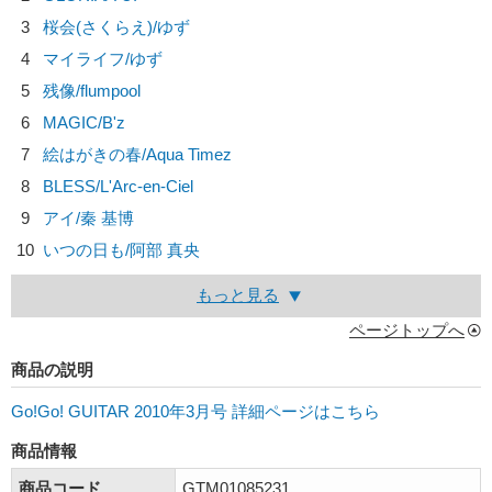
3
桜会(さくらえ)/
ゆず
4
マイライフ/
ゆず
5
残像/
flumpool
6
MAGIC/
B'z
7
絵はがきの春/
Aqua Timez
8
BLESS/
L'Arc-en-Ciel
9
アイ/
秦 基博
10
いつの日も/
阿部 真央
もっと見る
ページトップへ
商品の説明
Go!Go! GUITAR 2010年3月号 詳細ページはこちら
商品情報
商品コード
GTM01085231