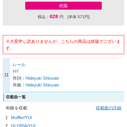
絶版
628
税込：
円 [本体 571円]
※大変申し訳ありませんが、こちらの商品は絶版でございま
す。
レール
HY
11
作詞：
Hideyuki Shinzato
作曲：
Hideyuki Shinzato
収載曲一覧
40曲を収載
収載曲の詳細
1
Muffler/
YUI
2
GLORIA/
YUI