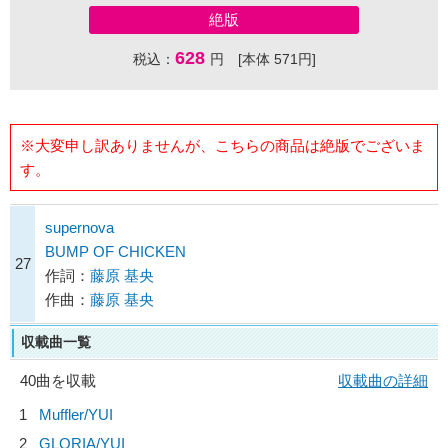
絶版
628
税込：
円 [本体 571円]
※大変申し訳ありませんが、こちらの商品は絶版でございま
す。
supernova
BUMP OF CHICKEN
27
作詞：
藤原 基央
作曲：
藤原 基央
収載曲一覧
40曲を収載
収載曲の詳細
1
Muffler/
YUI
2
GLORIA/
YUI