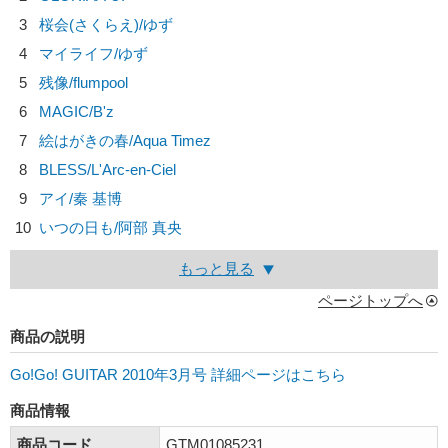
3
桜会(さくらえ)/
ゆず
4
マイライフ/
ゆず
5
残像/
flumpool
6
MAGIC/
B'z
7
絵はがきの春/
Aqua Timez
8
BLESS/
L'Arc-en-Ciel
9
アイ/
秦 基博
10
いつの日も/
阿部 真央
もっと見る
ページトップへ
商品の説明
Go!Go! GUITAR 2010年3月号 詳細ページはこちら
商品情報
商品コード
GTM01085231