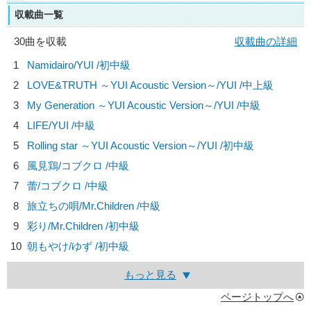
収載曲一覧
30曲を収載
収載曲の詳細
1
Namidairo/
YUI
/初中級
2
LOVE&TRUTH ～YUI Acoustic Version～/
YUI
/中上級
3
My Generation ～YUI Acoustic Version～/
YUI
/中級
4
LIFE/
YUI
/中級
5
Rolling star ～YUI Acoustic Version～/
YUI
/初中級
6
風見鶏/
コブクロ
/中級
7
蕾/
コブクロ
/中級
8
旅立ちの唄/
Mr.Children
/中級
9
彩り/
Mr.Children
/初中級
10
朝もやけ/
ゆず
/初中級
もっと見る
ページトップへ