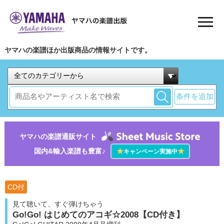
ヤマハの楽譜ほか出版商品の情報サイトです。
条件を追加
ヤマハの楽譜通販サイト
国内&輸入楽譜も豊富♪
★
★
キャンペーン実施中
CD付
見て聴いて、すぐ弾けちゃう
Go!Go! はじめてのアコギ☆2008【CD付き】