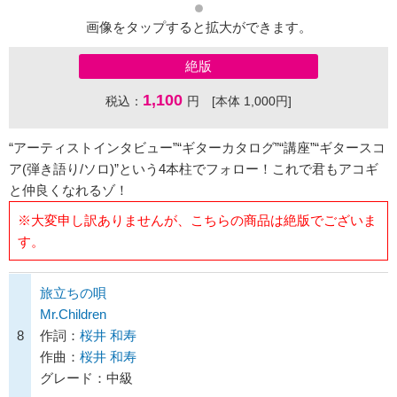
画像をタップすると拡大ができます。
絶版
1,100
税込：
円 [本体 1,000円]
“アーティストインタビュー”“ギターカタログ”“講座”“ギタースコ
ア(弾き語り/ソロ)”という4本柱でフォロー！これで君もアコギ
と仲良くなれるゾ！
※大変申し訳ありませんが、こちらの商品は絶版でございま
す。
旅立ちの唄
Mr.Children
8
作詞：
桜井 和寿
作曲：
桜井 和寿
グレード：中級