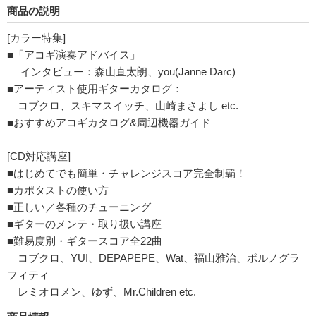
商品の説明
[カラー特集]
■「アコギ演奏アドバイス」
インタビュー：森山直太朗、you(Janne Darc)
■アーティスト使用ギターカタログ：
コブクロ、スキマスイッチ、山崎まさよし etc.
■おすすめアコギカタログ&周辺機器ガイド
[CD対応講座]
■はじめてでも簡単・チャレンジスコア完全制覇！
■カポタストの使い方
■正しい／各種のチューニング
■ギターのメンテ・取り扱い講座
■難易度別・ギタースコア全22曲
コブクロ、YUI、DEPAPEPE、Wat、福山雅治、ポルノグラ
フィティ
レミオロメン、ゆず、Mr.Children etc.