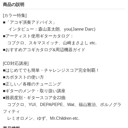
商品の説明
[カラー特集]
■「アコギ演奏アドバイス」
インタビュー：森山直太朗、you(Janne Darc)
■アーティスト使用ギターカタログ：
コブクロ、スキマスイッチ、山崎まさよし etc.
■おすすめアコギカタログ&周辺機器ガイド
[CD対応講座]
■はじめてでも簡単・チャレンジスコア完全制覇！
■カポタストの使い方
■正しい／各種のチューニング
■ギターのメンテ・取り扱い講座
■難易度別・ギタースコア全22曲
コブクロ、YUI、DEPAPEPE、Wat、福山雅治、ポルノグラ
フィティ
レミオロメン、ゆず、Mr.Children etc.