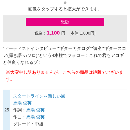
画像をタップすると拡大ができます。
絶版
1,100
税込：
円 [本体 1,000円]
“アーティストインタビュー”“ギターカタログ”“講座”“ギタースコ
ア(弾き語り/ソロ)”という4本柱でフォロー！これで君もアコギ
と仲良くなれるゾ！
※大変申し訳ありませんが、こちらの商品は絶版でございま
す。
スタートライン～新しい風
馬場 俊英
25
作詞：
馬場 俊英
作曲：
馬場 俊英
グレード：中級