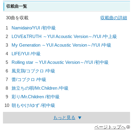
収載曲一覧
30曲を収載
収載曲の詳細
1
Namidairo/
YUI
/初中級
2
LOVE&TRUTH ～YUI Acoustic Version～/
YUI
/中上級
3
My Generation ～YUI Acoustic Version～/
YUI
/中級
4
LIFE/
YUI
/中級
5
Rolling star ～YUI Acoustic Version～/
YUI
/初中級
6
風見鶏/
コブクロ
/中級
7
蕾/
コブクロ
/中級
8
旅立ちの唄/
Mr.Children
/中級
9
彩り/
Mr.Children
/初中級
10
朝もやけ/
ゆず
/初中級
もっと見る
ページトップへ