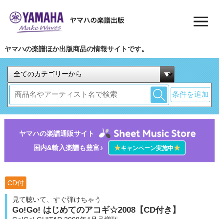
ヤマハの楽譜ほか出版商品の情報サイトです。
条件を追加
ヤマハの楽譜通販サイト
国内&輸入楽譜も豊富♪
★
★
キャンペーン実施中
CD付
見て聴いて、すぐ弾けちゃう
Go!Go! はじめてのアコギ☆2008【CD付き】