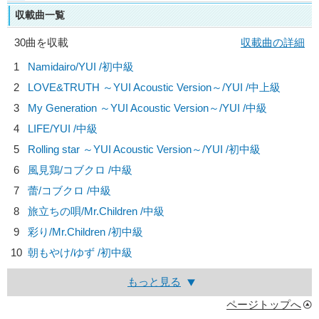
収載曲一覧
30曲を収載
収載曲の詳細
1
Namidairo/
YUI
/初中級
2
LOVE&TRUTH ～YUI Acoustic Version～/
YUI
/中上級
3
My Generation ～YUI Acoustic Version～/
YUI
/中級
4
LIFE/
YUI
/中級
5
Rolling star ～YUI Acoustic Version～/
YUI
/初中級
6
風見鶏/
コブクロ
/中級
7
蕾/
コブクロ
/中級
8
旅立ちの唄/
Mr.Children
/中級
9
彩り/
Mr.Children
/初中級
10
朝もやけ/
ゆず
/初中級
もっと見る
ページトップへ