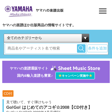
ヤマハの楽譜ほか出版商品の情報サイトです。
条件を追加
ヤマハの楽譜通販サイト
国内&輸入楽譜も豊富♪
★
★
キャンペーン実施中
CD付
見て聴いて、すぐ弾けちゃう
Go!Go! はじめてのアコギ☆2008【CD付き】