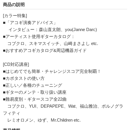
商品の説明
[カラー特集]
■「アコギ演奏アドバイス」
インタビュー：森山直太朗、you(Janne Darc)
■アーティスト使用ギターカタログ：
コブクロ、スキマスイッチ、山崎まさよし etc.
■おすすめアコギカタログ&周辺機器ガイド
[CD対応講座]
■はじめてでも簡単・チャレンジスコア完全制覇！
■カポタストの使い方
■正しい／各種のチューニング
■ギターのメンテ・取り扱い講座
■難易度別・ギタースコア全22曲
コブクロ、YUI、DEPAPEPE、Wat、福山雅治、ポルノグラ
フィティ
レミオロメン、ゆず、Mr.Children etc.