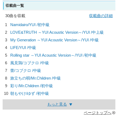
収載曲一覧
30曲を収載
収載曲の詳細
1
Namidairo/
YUI
/初中級
2
LOVE&TRUTH ～YUI Acoustic Version～/
YUI
/中上級
3
My Generation ～YUI Acoustic Version～/
YUI
/中級
4
LIFE/
YUI
/中級
5
Rolling star ～YUI Acoustic Version～/
YUI
/初中級
6
風見鶏/
コブクロ
/中級
7
蕾/
コブクロ
/中級
8
旅立ちの唄/
Mr.Children
/中級
9
彩り/
Mr.Children
/初中級
10
朝もやけ/
ゆず
/初中級
もっと見る
ページトップへ