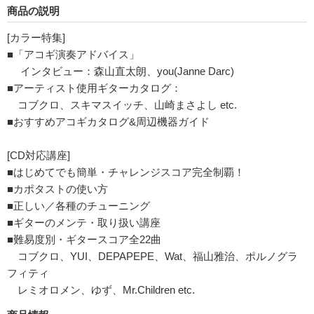
商品の説明
[カラー特集]
■「アコギ演奏アドバイス」
インタビュー：森山直太朗、you(Janne Darc)
■アーティスト使用ギターカタログ：
コブクロ、スキマスイッチ、山崎まさよし etc.
■おすすめアコギカタログ&周辺機器ガイド
[CD対応講座]
■はじめてでも簡単・チャレンジスコア完全制覇！
■カポタストの使い方
■正しい／各種のチューニング
■ギターのメンテ・取り扱い講座
■難易度別・ギタースコア全22曲
コブクロ、YUI、DEPAPEPE、Wat、福山雅治、ポルノグラ
フィティ
レミオロメン、ゆず、Mr.Children etc.