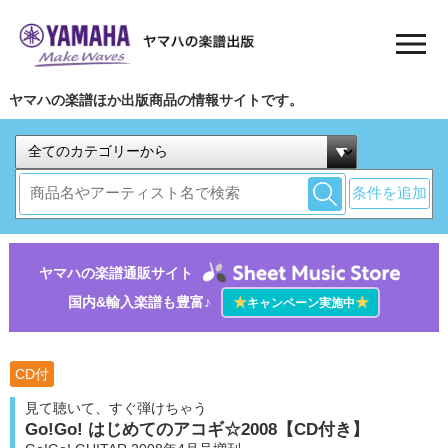
ヤマハの楽譜ほか出版商品の情報サイトです。
条件を追加
ヤマハの楽譜通販サイト
国内&輸入楽譜も豊富♪
★
★
キャンペーン実施中
CD付
見て聴いて、すぐ弾けちゃう
Go!Go! はじめてのアコギ☆2008【CD付き】