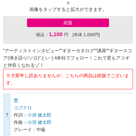
画像をタップすると拡大ができます。
絶版
1,100
税込：
円 [本体 1,000円]
“アーティストインタビュー”“ギターカタログ”“講座”“ギタースコ
ア(弾き語り/ソロ)”という4本柱でフォロー！これで君もアコギ
と仲良くなれるゾ！
※大変申し訳ありませんが、こちらの商品は絶版でございま
す。
蕾
コブクロ
7
作詞：
小渕 健太郎
作曲：
小渕 健太郎
グレード：中級