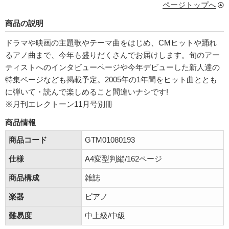
ページトップへ
商品の説明
ドラマや映画の主題歌やテーマ曲をはじめ、CMヒットや踊れ
るアノ曲まで、今年も盛りだくさんでお届けします。旬のアー
ティストへのインタビューページや今年デビューした新人達の
特集ページなども掲載予定。2005年の1年間をヒット曲ととも
に弾いて・読んで楽しめること間違いナシです!
※月刊エレクトーン11月号別冊
商品情報
商品コード
GTM01080193
仕様
A4変型判縦/162ページ
商品構成
雑誌
楽器
ピアノ
難易度
中上級/中級