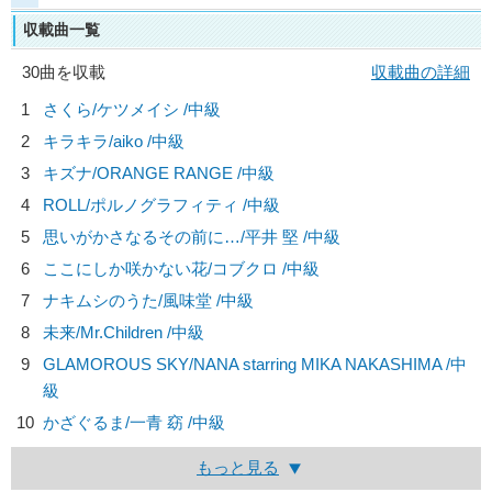
収載曲一覧
30曲を収載
収載曲の詳細
1
さくら/
ケツメイシ
/中級
2
キラキラ/
aiko
/中級
3
キズナ/
ORANGE RANGE
/中級
4
ROLL/
ポルノグラフィティ
/中級
5
思いがかさなるその前に…/
平井 堅
/中級
6
ここにしか咲かない花/
コブクロ
/中級
7
ナキムシのうた/
風味堂
/中級
8
未来/
Mr.Children
/中級
9
GLAMOROUS SKY/
NANA starring MIKA NAKASHIMA
/中
級
10
かざぐるま/
一青 窈
/中級
もっと見る