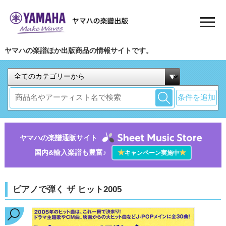
ヤマハの楽譜ほか出版商品の情報サイトです。
条件を追加
ヤマハの楽譜通販サイト
国内&輸入楽譜も豊富♪
★
★
キャンペーン実施中
ピアノで弾く ザ ヒット2005