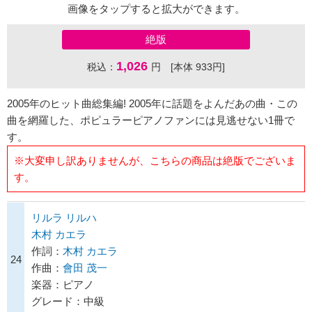
画像をタップすると拡大ができます。
絶版
1,026
税込：
円 [本体 933円]
2005年のヒット曲総集編! 2005年に話題をよんだあの曲・この
曲を網羅した、ポピュラーピアノファンには見逃せない1冊で
す。
※大変申し訳ありませんが、こちらの商品は絶版でございま
す。
リルラ リルハ
木村 カエラ
作詞：
木村 カエラ
24
作曲：
會田 茂一
楽器：ピアノ
グレード：中級