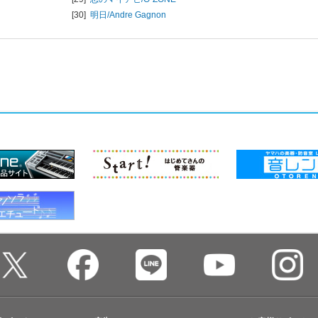
[30]
明日/
Andre Gagnon