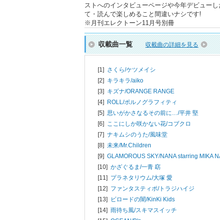
ストへのインタビューページや今年デビューした
て・読んで楽しめること間違いナシです!
※月刊エレクトーン11月号別冊
収載曲一覧
収載曲の詳細を見る
[1]
さくら/
ケツメイシ
[2]
キラキラ/
aiko
[3]
キズナ/
ORANGE RANGE
[4]
ROLL/
ポルノグラフィティ
[5]
思いがかさなるその前に…/
平井 堅
[6]
ここにしか咲かない花/
コブクロ
[7]
ナキムシのうた/
風味堂
[8]
未来/
Mr.Children
[9]
GLAMOROUS SKY/
NANA starring MIKA
[10]
かざぐるま/
一青 窈
[11]
プラネタリウム/
大塚 愛
[12]
ファンタスティポ/
トラジハイジ
[13]
ビロードの闇/
KinKi Kids
[14]
雨待ち風/
スキマスイッチ