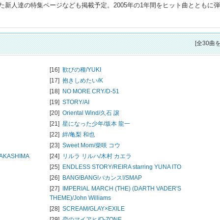
新人達の特集ページなども掲載予定。2005年の1年間をヒット曲とともに
[全30曲
[16]
歓びの種/
YUKI
[17]
抱きしめたい/
K
[18]
NO MORE CRY/
D-51
[19]
STORY/
AI
[20]
Oriental Wind/
久石 譲
[21]
星になった少年/
坂本 龍一
[22]
絆/
亀梨 和也
[23]
Sweet Mom/
柴咲 コウ
 NAKASHIMA
[24]
リルラ リルハ/
木村 カエラ
[25]
ENDLESS STORY/
REIRA starring YUNA ITO
[26]
BANG!BANG!バカンス!/
SMAP
[27]
IMPERIAL MARCH (THE) (DARTH VADER'S
THEME)/
John Williams
[28]
SCREAM/
GLAY×EXILE
[29]
恋のマイアヒ/
O-ZONE