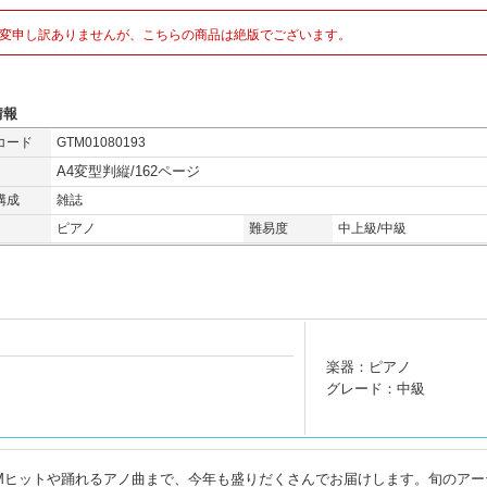
変申し訳ありませんが、こちらの商品は絶版でございます。
情報
コード
GTM01080193
A4変型判縦/162ページ
構成
雑誌
ピアノ
難易度
中上級/中級
楽器：ピアノ
グレード：中級
Mヒットや踊れるアノ曲まで、今年も盛りだくさんでお届けします。旬のアー