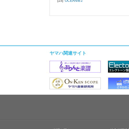
[15]
OCEAN/
B'z
ヤマハ関連サイト