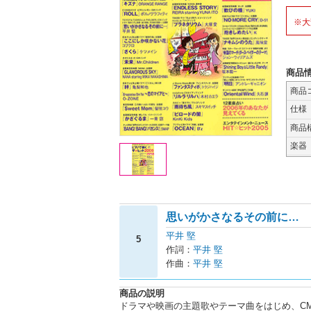
※大
商品
商品
仕様
商品
楽器
思いがかさなるその前に…
平井 堅
5
作詞：
平井 堅
作曲：
平井 堅
商品の説明
ドラマや映画の主題歌やテーマ曲をはじめ、C