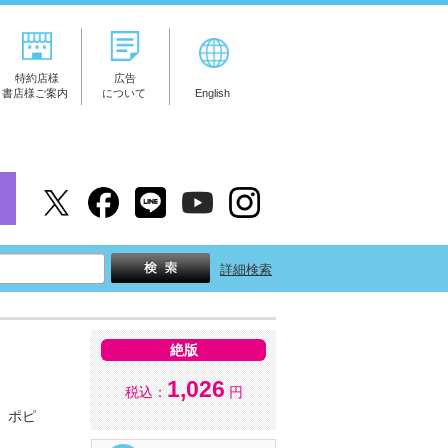
特約店様
広告
書店様ご案内
について
English
詳細検索
絶版
1,026
税込：
円
、ポピ