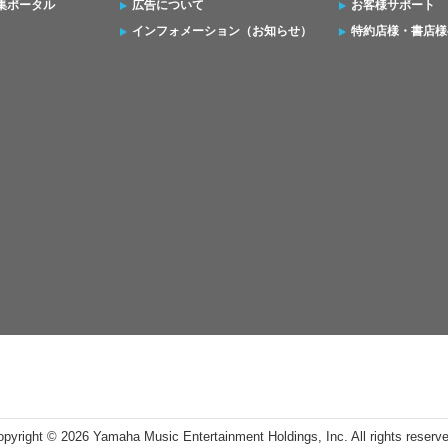
集ポータル
広告について
お客様サポート
インフォメーション（お知らせ）
特約店様・書店様
opyright ©
2026 Yamaha Music Entertainment Holdings, Inc. All rights reserv