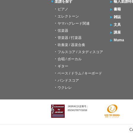
楽譜を探す
輸入楽譜特
ピアノ
書籍
エレクトーン
雑誌
ヤマハグレード関連
文具
弦楽器
講座
管楽器 / 打楽器
Muma
吹奏楽 / 器楽合奏
フルスコア / スタディスコア
合唱 / ボーカル
ギター
ベース / ドラム / キーボード
バンドスコア
ウクレレ
JASRAC許諾番号：
6523417007Y31018
C