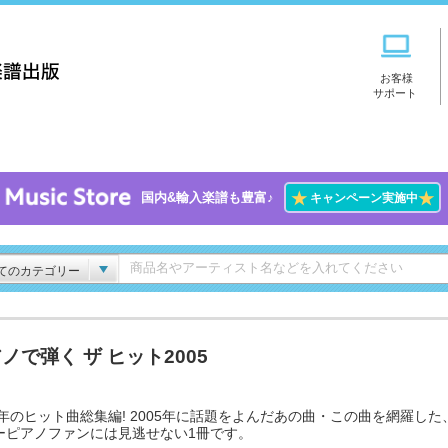
お客様
サポート
★
★
国内&輸入楽譜も豊富♪
キャンペーン実施中
てのカテゴリー
ノで弾く ザ ヒット2005
05年のヒット曲総集編! 2005年に話題をよんだあの曲・この曲を網羅した
ーピアノファンには見逃せない1冊です。