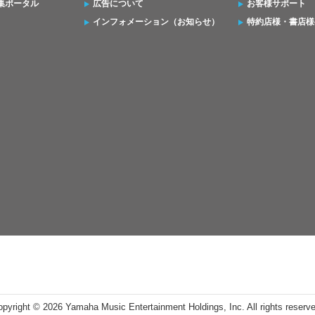
集ポータル
広告について
お客様サポート
インフォメーション（お知らせ）
特約店様・書店様
opyright ©
2026 Yamaha Music Entertainment Holdings, Inc. All rights reserv