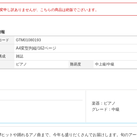
変申し訳ありませんが、こちらの商品は絶版でございます。
情報
コード
GTM01080193
A4変型判縦/162ページ
構成
雑誌
ピアノ
難易度
中上級/中級
楽器：ピアノ
グレード：中級
Mヒットや踊れるアノ曲まで、今年も盛りだくさんでお届けします。旬のアー