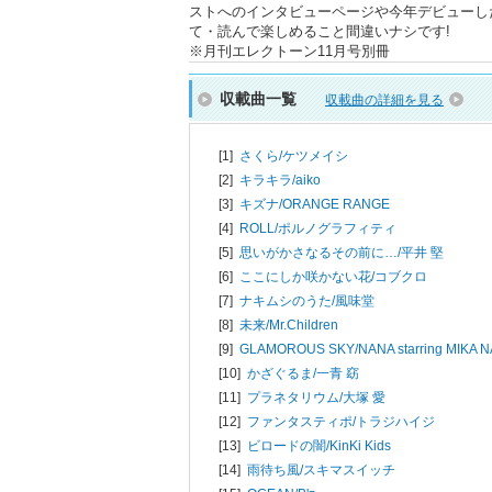
ストへのインタビューページや今年デビューした
て・読んで楽しめること間違いナシです!
※月刊エレクトーン11月号別冊
収載曲一覧
収載曲の詳細を見る
[1]
さくら/
ケツメイシ
[2]
キラキラ/
aiko
[3]
キズナ/
ORANGE RANGE
[4]
ROLL/
ポルノグラフィティ
[5]
思いがかさなるその前に…/
平井 堅
[6]
ここにしか咲かない花/
コブクロ
[7]
ナキムシのうた/
風味堂
[8]
未来/
Mr.Children
[9]
GLAMOROUS SKY/
NANA starring MIKA
[10]
かざぐるま/
一青 窈
[11]
プラネタリウム/
大塚 愛
[12]
ファンタスティポ/
トラジハイジ
[13]
ビロードの闇/
KinKi Kids
[14]
雨待ち風/
スキマスイッチ