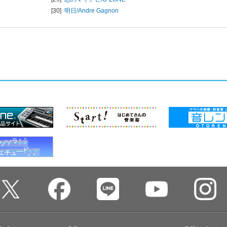
[30]
明日/
Andre Gagnon