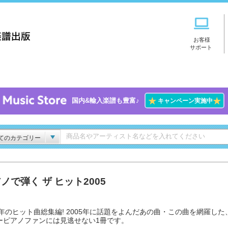
お客様
サポート
★
★
国内&輸入楽譜も豊富♪
キャンペーン実施中
てのカテゴリー
ノで弾く ザ ヒット2005
05年のヒット曲総集編! 2005年に話題をよんだあの曲・この曲を網羅した
ーピアノファンには見逃せない1冊です。