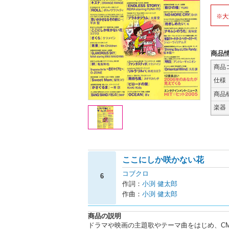
※大
商品
商品
仕様
商品
楽器
ここにしか咲かない花
コブクロ
6
作詞：
小渕 健太郎
作曲：
小渕 健太郎
商品の説明
ドラマや映画の主題歌やテーマ曲をはじめ、C