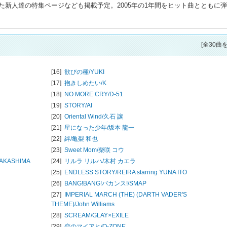
新人達の特集ページなども掲載予定。2005年の1年間をヒット曲とともに
[全30曲
[16]
歓びの種/
YUKI
[17]
抱きしめたい/
K
[18]
NO MORE CRY/
D-51
[19]
STORY/
AI
[20]
Oriental Wind/
久石 譲
[21]
星になった少年/
坂本 龍一
[22]
絆/
亀梨 和也
[23]
Sweet Mom/
柴咲 コウ
 NAKASHIMA
[24]
リルラ リルハ/
木村 カエラ
[25]
ENDLESS STORY/
REIRA starring YUNA ITO
[26]
BANG!BANG!バカンス!/
SMAP
[27]
IMPERIAL MARCH (THE) (DARTH VADER'S
THEME)/
John Williams
[28]
SCREAM/
GLAY×EXILE
[29]
恋のマイアヒ/
O-ZONE