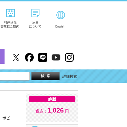
特約店様
広告
書店様ご案内
について
English
詳細検索
絶版
1,026
税込：
円
、ポピ