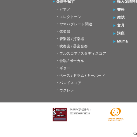
楽譜を探す
輸入楽譜特
ピアノ
書籍
エレクトーン
雑誌
ヤマハグレード関連
文具
弦楽器
講座
管楽器 / 打楽器
Muma
吹奏楽 / 器楽合奏
フルスコア / スタディスコア
合唱 / ボーカル
ギター
ベース / ドラム / キーボード
バンドスコア
ウクレレ
JASRAC許諾番号：
6523417007Y31018
C