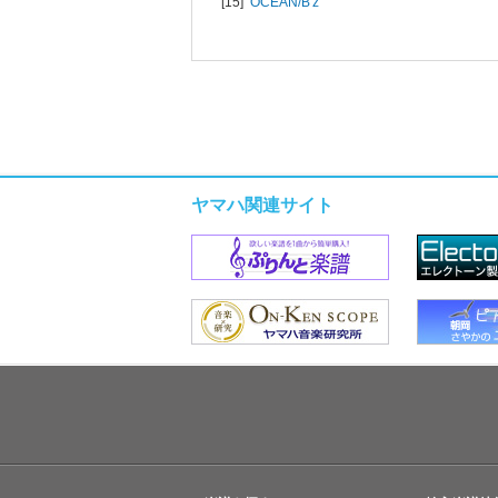
[15]
OCEAN/
B'z
ヤマハ関連サイト