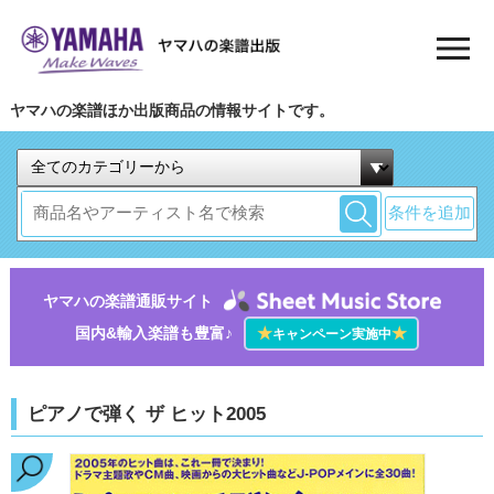
ヤマハの楽譜ほか出版商品の情報サイトです。
条件を追加
ヤマハの楽譜通販サイト
国内&輸入楽譜も豊富♪
★
★
キャンペーン実施中
ピアノで弾く ザ ヒット2005