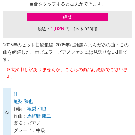
画像をタップすると拡大ができます。
絶版
1,026
税込：
円 [本体 933円]
2005年のヒット曲総集編! 2005年に話題をよんだあの曲・この
曲を網羅した、ポピュラーピアノファンには見逃せない1冊で
す。
※大変申し訳ありませんが、こちらの商品は絶版でございま
す。
絆
亀梨 和也
作詞：
亀梨 和也
22
作曲：
馬飼野 康二
楽器：ピアノ
グレード：中級