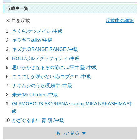
収載曲一覧
30曲を収載
収載曲の詳細
1
さくら/
ケツメイシ
/中級
2
キラキラ/
aiko
/中級
3
キズナ/
ORANGE RANGE
/中級
4
ROLL/
ポルノグラフィティ
/中級
5
思いがかさなるその前に…/
平井 堅
/中級
6
ここにしか咲かない花/
コブクロ
/中級
7
ナキムシのうた/
風味堂
/中級
8
未来/
Mr.Children
/中級
9
GLAMOROUS SKY/
NANA starring MIKA NAKASHIMA
/中
級
10
かざぐるま/
一青 窈
/中級
もっと見る