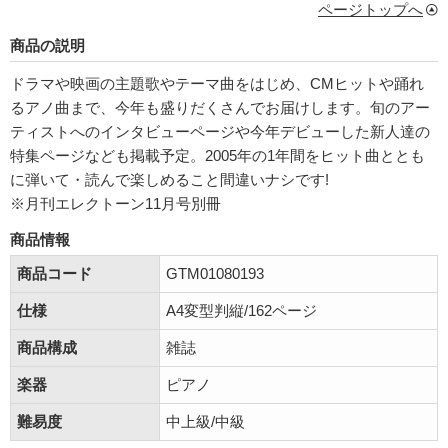
ページトップへ
商品の説明
ドラマや映画の主題歌やテーマ曲をはじめ、CMヒットや踊れ
るアノ曲まで、今年も盛りだくさんでお届けします。旬のアー
ティストへのインタビューページや今年デビューした新人達の
特集ページなども掲載予定。2005年の1年間をヒット曲ととも
に弾いて・読んで楽しめること間違いナシです!
※月刊エレクトーン11月号別冊
商品情報
商品コード
GTM01080193
仕様
A4変型判縦/162ページ
商品構成
雑誌
楽器
ピアノ
難易度
中上級/中級