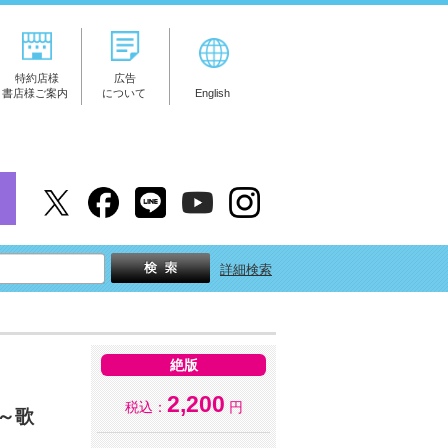
特約店様
広告
書店様ご案内
について
English
詳細検索
絶版
2,200
税込：
円
～歌