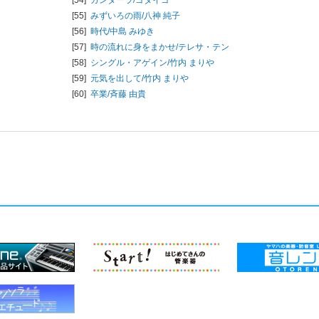
[55]
みずいろの雨/
八神 純子
[56]
時代/
中島 みゆき
[57]
時の流れに身をまかせ/
テレサ・テン
[58]
シングル・アゲイン/
竹内 まりや
[59]
元気を出して/
竹内 まりや
[60]
卒業/
斉藤 由貴