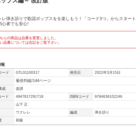
ップス編～ 改訂版
レレ弾き語りで歌謡ポップスをを楽しもう！「コード3つ」からスター
初心者でも安心!
ちらの商品は品番を変更しました。
い品番については右記をご覧下さい。
情報
コード
GTL01100317
発売日
2022年3月15日
菊倍判縦/144ページ
構成
楽譜
コード
4947817291718
ISBNコード
9784636102246
山下 正
ウクレレ
編成
弾き語り
度
初級