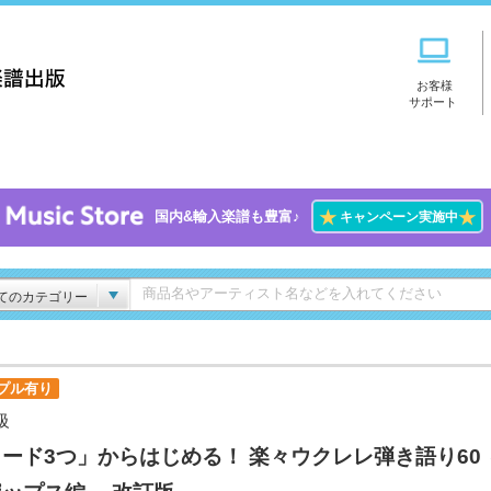
お客様
サポート
★
★
国内&輸入楽譜も豊富♪
キャンペーン実施中
てのカテゴリー
プル有り
級
ード3つ」からはじめる！ 楽々ウクレレ弾き語り60 