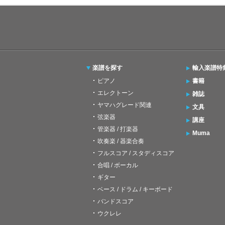
楽譜を探す
輸入楽譜特
ピアノ
書籍
エレクトーン
雑誌
ヤマハグレード関連
文具
弦楽器
講座
管楽器 / 打楽器
Muma
吹奏楽 / 器楽合奏
フルスコア / スタディスコア
合唱 / ボーカル
ギター
ベース / ドラム / キーボード
バンドスコア
ウクレレ