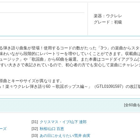
楽器：ウクレレ
グレード：初級
る弾き語り曲集が登場！使用するコードの数がたった「3つ」の楽曲からスタ
味わいながら段階的にレパートリーを増やしていくことができます。収載曲
ュージック」や「歌謡曲」から60曲を厳選。また本書はコードダイアグラム(
やすい大きさで表記されているので、初心者の方でも安心して楽曲にチャレン
原曲とキーやサイズが異なります。
楽々ウクレレ弾き語り60 ～歌謡ポップス編～」（GTL01091597）の改訂
[全60曲
[31]
クリスマス・イブ/
山下 達郎
ーズ
[32]
秋桜/
山口 百恵
[33]
あの日にかえりたい/
荒井 由実