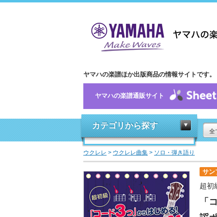
ヤマハの楽譜ほか出版商品の情報サイトです。
ヤマハの楽譜通販サイト
カテゴリから探す
全
ウクレレ
>
ウクレレ曲集
>
ソロ・弾き語り
サン
超初
「コ