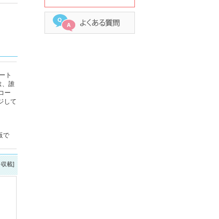
ート
は、誰
コー
ジして
版で
を収載]