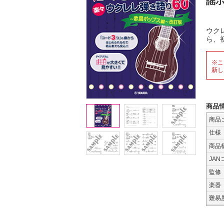
謡ポ
ウク
ら、
※こ
新し
商品
商品
仕様
商品
JAN
監修
楽器
難易