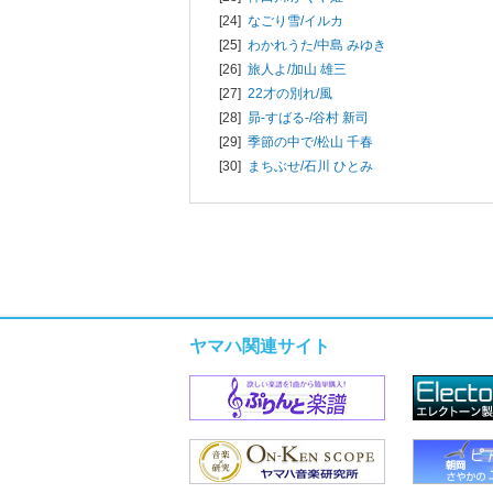
[24]
なごり雪/
イルカ
[25]
わかれうた/
中島 みゆき
[26]
旅人よ/
加山 雄三
[27]
22才の別れ/
風
[28]
昴-すばる-/
谷村 新司
[29]
季節の中で/
松山 千春
[30]
まちぶせ/
石川 ひとみ
ヤマハ関連サイト