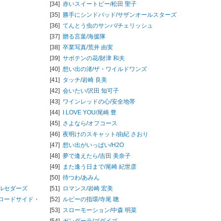
[34]
赤いスイートピー/
松田 聖子
[35]
勝手にシンドバッド/
サザンオールスターズ
[36]
てんとう虫のサンバ/
チェリッシュ
[37]
贈る言葉/
海援隊
[38]
卒業写真/
荒井 由実
[39]
サボテンの花/
財津 和夫
[40]
想い出の渚/
ザ・ワイルドワンズ
[41]
タッチ/
岩崎 良美
[42]
会いたい/
沢田 知可子
[43]
ワインレッドの心/
安全地帯
[44]
I LOVE YOU/
尾崎 豊
[45]
さよなら/
オフコース
[46]
夜明けのスキャット/
由紀 さおり
[47]
想い出がいっぱい/
H2O
[48]
夢で逢えたら/
吉田 美奈子
[49]
また逢う日まで/
尾崎 紀世彦
[50]
待つわ/
あみん
ルセダーズ
[51]
ロマンス/
岩崎 宏美
ロードサイド・
[52]
ルビーの指環/
寺尾 聰
[53]
スローモーション/
中森 明菜
[54]
ガンダーラ/
ゴダイゴ