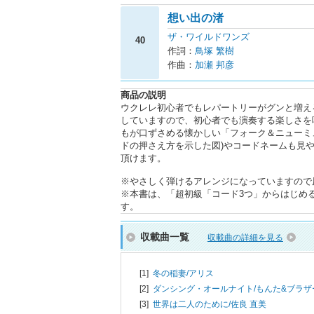
想い出の渚
ザ・ワイルドワンズ
40
作詞：
鳥塚 繁樹
作曲：
加瀬 邦彦
商品の説明
ウクレレ初心者でもレパートリーがグンと増え
していますので、初心者でも演奏する楽しさを
もが口ずさめる懐かしい「フォーク＆ニューミ
ドの押さえ方を示した図)やコードネームも見
頂けます。
※やさしく弾けるアレンジになっていますので
※本書は、「超初級「コード3つ」からはじめる！
す。
収載曲一覧
収載曲の詳細を見る
[1]
冬の稲妻/
アリス
[2]
ダンシング・オールナイト/
もんた&ブラザ
[3]
世界は二人のために/
佐良 直美