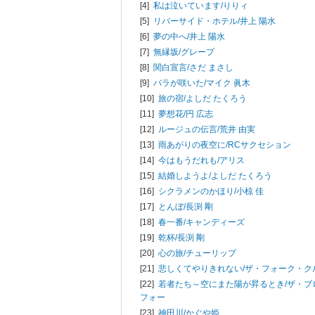
[4]
私は泣いています/
りりィ
[5]
リバーサイド・ホテル/
井上 陽水
[6]
夢の中へ/
井上 陽水
[7]
無縁坂/
グレープ
[8]
関白宣言/
さだ まさし
[9]
バラが咲いた/
マイク 眞木
[10]
旅の宿/
よしだ たくろう
[11]
夢想花/
円 広志
[12]
ルージュの伝言/
荒井 由実
[13]
雨あがりの夜空に/
RCサクセション
[14]
今はもうだれも/
アリス
[15]
結婚しようよ/
よしだ たくろう
[16]
シクラメンのかほり/
小椋 佳
[17]
とんぼ/
長渕 剛
[18]
春一番/
キャンディーズ
[19]
乾杯/
長渕 剛
[20]
心の旅/
チューリップ
[21]
悲しくてやりきれない/
ザ・フォーク・ク
[22]
若者たち～空にまた陽が昇るとき/
ザ・ブ
フォー
[23]
神田川/
かぐや姫