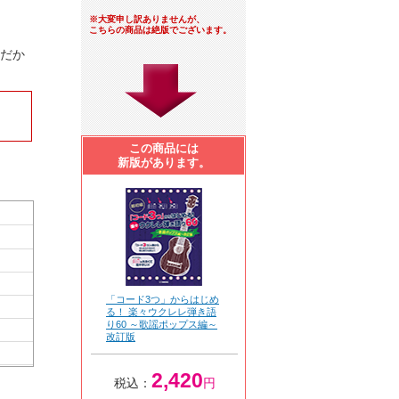
※大変申し訳ありませんが、
こちらの商品は絶版でございます。
トだか
この商品には
新版があります。
「コード3つ」からはじめ
る！ 楽々ウクレレ弾き語
り60 ～歌謡ポップス編～
改訂版
2,420
税込：
円