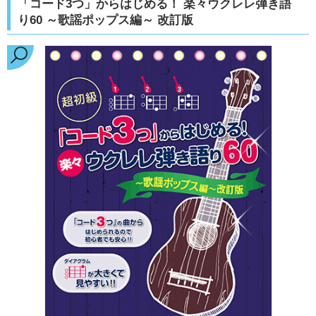
「コード3つ」からはじめる！ 楽々ウクレレ弾き語
り60 ～歌謡ポップス編～ 改訂版