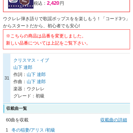
2,420
税込：
円
ウクレレ弾き語りで歌謡ポップスをを楽しもう！「コード3つ」
からスタートだから、初心者でも安心!
※こちらの商品は品番を変更しました。
新しい品番については上記をご覧下さい。
クリスマス・イブ
山下 達郎
作詞：
山下 達郎
31
作曲：
山下 達郎
楽器：ウクレレ
グレード：初級
収載曲一覧
60曲を収載
収載曲の詳細
1
冬の稲妻/
アリス
/初級