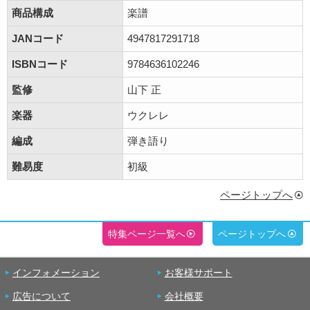
商品構成
楽譜
JANコード
4947817291718
ISBNコード
9784636102246
監修
山下 正
楽器
ウクレレ
編成
弾き語り
難易度
初級
ページトップへ
特集ページ一覧へ
ページトップへ
インフォメーション
お客様サポート
広告について
会社概要