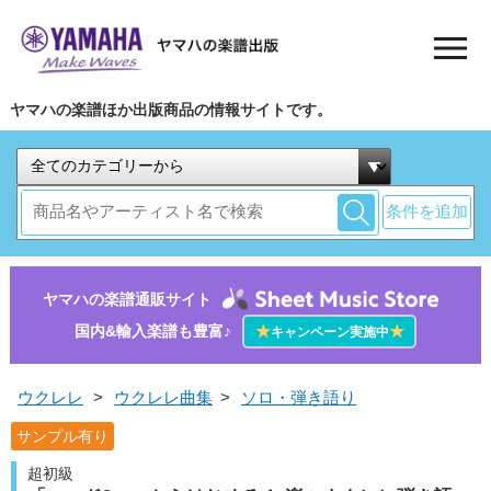
ヤマハの楽譜ほか出版商品の情報サイトです。
条件を追加
ヤマハの楽譜通販サイト
国内&輸入楽譜も豊富♪
★
★
キャンペーン実施中
ウクレレ
>
ウクレレ曲集
>
ソロ・弾き語り
サンプル有り
超初級