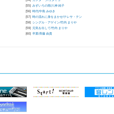
[55]
みずいろの雨/
八神 純子
[56]
時代/
中島 みゆき
[57]
時の流れに身をまかせ/
テレサ・テン
[58]
シングル・アゲイン/
竹内 まりや
[59]
元気を出して/
竹内 まりや
[60]
卒業/
斉藤 由貴