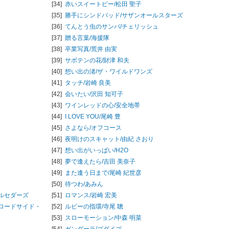
[34]
赤いスイートピー/
松田 聖子
[35]
勝手にシンドバッド/
サザンオールスターズ
[36]
てんとう虫のサンバ/
チェリッシュ
[37]
贈る言葉/
海援隊
[38]
卒業写真/
荒井 由実
[39]
サボテンの花/
財津 和夫
[40]
想い出の渚/
ザ・ワイルドワンズ
[41]
タッチ/
岩崎 良美
[42]
会いたい/
沢田 知可子
[43]
ワインレッドの心/
安全地帯
[44]
I LOVE YOU/
尾崎 豊
[45]
さよなら/
オフコース
[46]
夜明けのスキャット/
由紀 さおり
[47]
想い出がいっぱい/
H2O
[48]
夢で逢えたら/
吉田 美奈子
[49]
また逢う日まで/
尾崎 紀世彦
[50]
待つわ/
あみん
ルセダーズ
[51]
ロマンス/
岩崎 宏美
ロードサイド・
[52]
ルビーの指環/
寺尾 聰
[53]
スローモーション/
中森 明菜
[54]
ガンダーラ/
ゴダイゴ