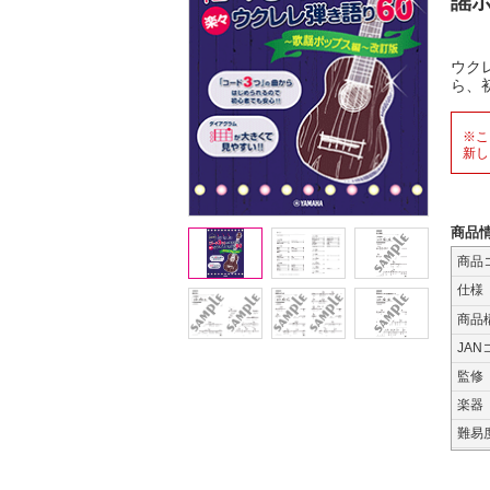
謡ポ
ウク
ら、
※こ
新し
商品
商品
仕様
商品
JAN
監修
楽器
難易