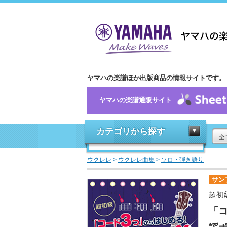
ヤマハの楽譜ほか出版商品の情報サイトです。
ヤマハの楽譜通販サイト
カテゴリから探す
全
ウクレレ
>
ウクレレ曲集
>
ソロ・弾き語り
サン
超初
「コ