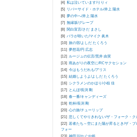
[4]
私は泣いています/
りりィ
[5]
リバーサイド・ホテル/
井上 陽水
[6]
夢の中へ/
井上 陽水
[7]
無縁坂/
グレープ
[8]
関白宣言/
さだ まさし
[9]
バラが咲いた/
マイク 眞木
[10]
旅の宿/
よしだ たくろう
[11]
夢想花/
円 広志
[12]
ルージュの伝言/
荒井 由実
[13]
雨あがりの夜空に/
RCサクセション
[14]
今はもうだれも/
アリス
[15]
結婚しようよ/
よしだ たくろう
[16]
シクラメンのかほり/
小椋 佳
[17]
とんぼ/
長渕 剛
[18]
春一番/
キャンディーズ
[19]
乾杯/
長渕 剛
[20]
心の旅/
チューリップ
[21]
悲しくてやりきれない/
ザ・フォーク・ク
[22]
若者たち～空にまた陽が昇るとき/
ザ・ブ
フォー
[23]
神田川/
かぐや姫