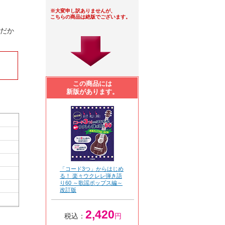
※大変申し訳ありませんが、
こちらの商品は絶版でございます。
トだか
この商品には
新版があります。
「コード3つ」からはじめ
る！ 楽々ウクレレ弾き語
り60 ～歌謡ポップス編～
改訂版
2,420
税込：
円