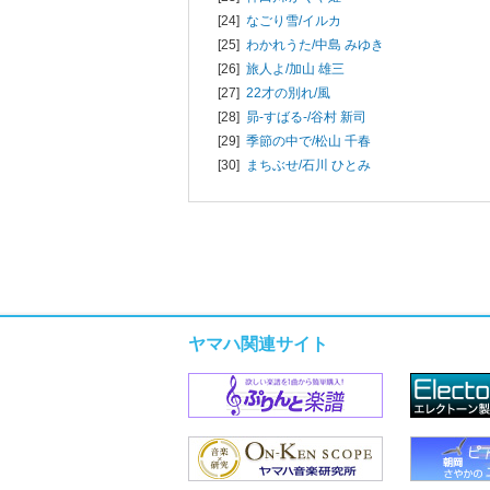
[24]
なごり雪/
イルカ
[25]
わかれうた/
中島 みゆき
[26]
旅人よ/
加山 雄三
[27]
22才の別れ/
風
[28]
昴-すばる-/
谷村 新司
[29]
季節の中で/
松山 千春
[30]
まちぶせ/
石川 ひとみ
ヤマハ関連サイト