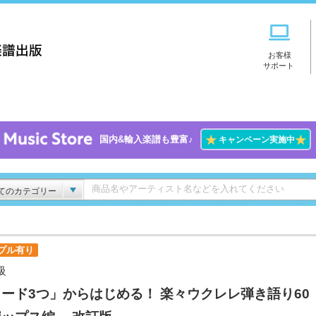
お客様
サポート
★
★
国内&輸入楽譜も豊富♪
キャンペーン実施中
てのカテゴリー
プル有り
級
ード3つ」からはじめる！ 楽々ウクレレ弾き語り60 