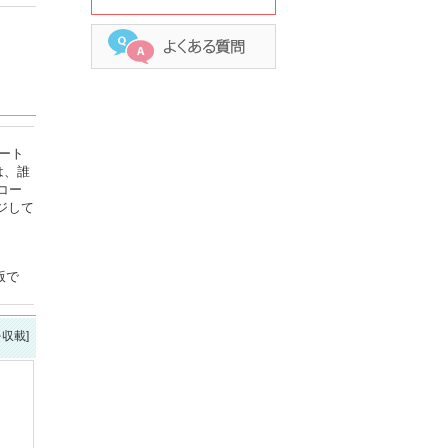
ート
は、誰
コー
ジして
版で
を収載]