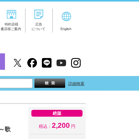
特約店様
広告
書店様ご案内
について
English
詳細検索
絶版
2,200
税込：
円
～歌