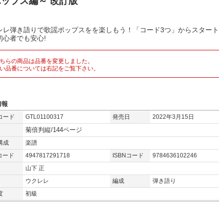
ップス編～ 改訂版
レレ弾き語りで歌謡ポップスをを楽しもう！「コード3つ」からスター
初心者でも安心!
ちらの商品は品番を変更しました。
い品番については右記をご覧下さい。
情報
コード
GTL01100317
発売日
2022年3月15日
菊倍判縦/144ページ
構成
楽譜
コード
4947817291718
ISBNコード
9784636102246
山下 正
ウクレレ
編成
弾き語り
度
初級