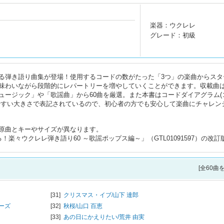
楽器：ウクレレ
グレード：初級
る弾き語り曲集が登場！使用するコードの数がたった「3つ」の楽曲からスタ
味わいながら段階的にレパートリーを増やしていくことができます。収載曲
ュージック」や「歌謡曲」から60曲を厳選。また本書はコードダイアグラム(
やすい大きさで表記されているので、初心者の方でも安心して楽曲にチャレン
原曲とキーやサイズが異なります。
楽々ウクレレ弾き語り60 ～歌謡ポップス編～」（GTL01091597）の改訂
[全60曲
[31]
クリスマス・イブ/
山下 達郎
ーズ
[32]
秋桜/
山口 百恵
[33]
あの日にかえりたい/
荒井 由実