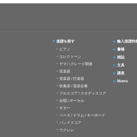
楽譜を探す
輸入楽譜特
ピアノ
書籍
エレクトーン
雑誌
ヤマハグレード関連
文具
弦楽器
講座
管楽器 / 打楽器
Muma
吹奏楽 / 器楽合奏
フルスコア / スタディスコア
合唱 / ボーカル
ギター
ベース / ドラム / キーボード
バンドスコア
ウクレレ