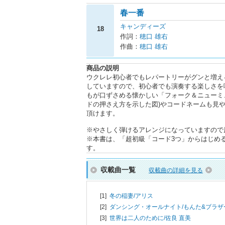
春一番
キャンディーズ
18
作詞：
穂口 雄右
作曲：
穂口 雄右
商品の説明
ウクレレ初心者でもレパートリーがグンと増え
していますので、初心者でも演奏する楽しさを
もが口ずさめる懐かしい「フォーク＆ニューミ
ドの押さえ方を示した図)やコードネームも見
頂けます。
※やさしく弾けるアレンジになっていますので
※本書は、「超初級「コード3つ」からはじめる！
す。
収載曲一覧
収載曲の詳細を見る
[1]
冬の稲妻/
アリス
[2]
ダンシング・オールナイト/
もんた&ブラザ
[3]
世界は二人のために/
佐良 直美