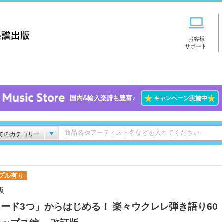
お客様
サポート
★
★
国内&輸入楽譜も豊富♪
キャンペーン実施中
てのカテゴリー
プル有り
級
ード3つ」からはじめる！ 楽々ウクレレ弾き語り60 