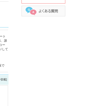
ート
は、誰
コー
ジして
版で
を収載]