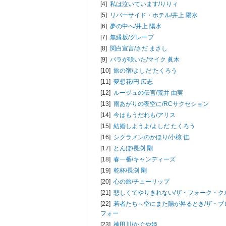
[4]
私は泣いています/
りりィ
[5]
リバーサイド・ホテル/
井上 陽水
[6]
夢の中へ/
井上 陽水
[7]
無縁坂/
グレープ
[8]
関白宣言/
さだ まさし
[9]
バラが咲いた/
マイク 眞木
[10]
旅の宿/
よしだ たくろう
[11]
夢想花/
円 広志
[12]
ルージュの伝言/
荒井 由実
[13]
雨あがりの夜空に/
RCサクセション
[14]
今はもうだれも/
アリス
[15]
結婚しようよ/
よしだ たくろう
[16]
シクラメンのかほり/
小椋 佳
[17]
とんぼ/
長渕 剛
[18]
春一番/
キャンディーズ
[19]
乾杯/
長渕 剛
[20]
心の旅/
チューリップ
[21]
悲しくてやりきれない/
ザ・フォーク・ク
[22]
若者たち～空にまた陽が昇るとき/
ザ・ブ
フォー
[23]
神田川/
かぐや姫