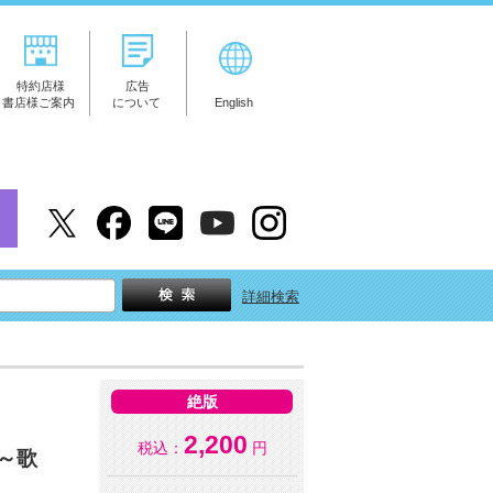
特約店様
広告
書店様ご案内
について
English
詳細検索
絶版
2,200
税込：
円
～歌