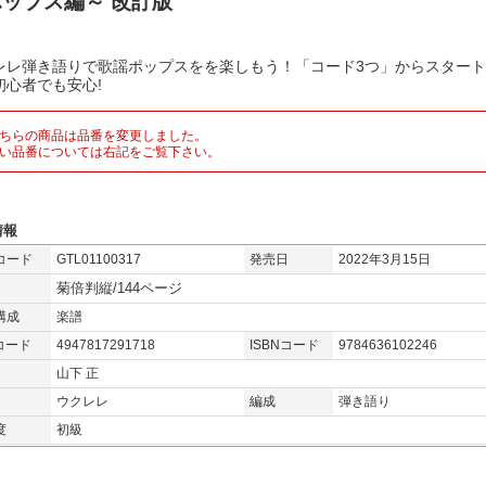
ップス編～ 改訂版
レレ弾き語りで歌謡ポップスをを楽しもう！「コード3つ」からスター
初心者でも安心!
ちらの商品は品番を変更しました。
い品番については右記をご覧下さい。
情報
コード
GTL01100317
発売日
2022年3月15日
菊倍判縦/144ページ
構成
楽譜
コード
4947817291718
ISBNコード
9784636102246
山下 正
ウクレレ
編成
弾き語り
度
初級