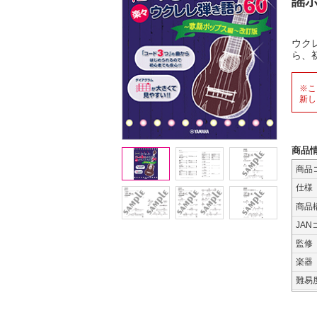
謡ポ
ウク
ら、
※こ
新し
商品
商品
仕様
商品
JAN
監修
楽器
難易