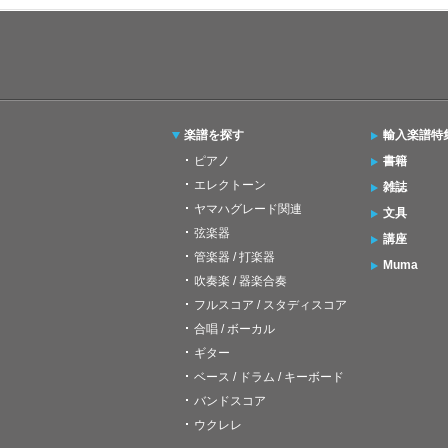
楽譜を探す
輸入楽譜特
ピアノ
書籍
エレクトーン
雑誌
ヤマハグレード関連
文具
弦楽器
講座
管楽器 / 打楽器
Muma
吹奏楽 / 器楽合奏
フルスコア / スタディスコア
合唱 / ボーカル
ギター
ベース / ドラム / キーボード
バンドスコア
ウクレレ