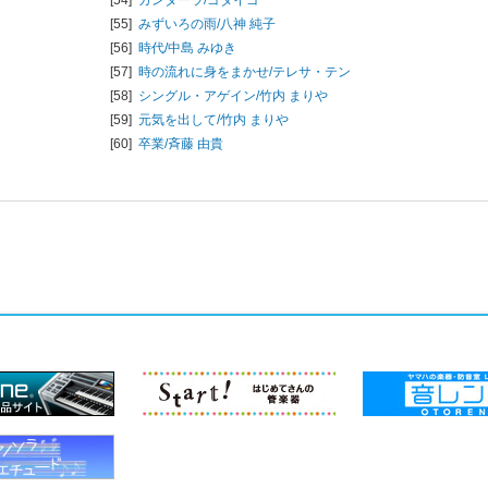
[55]
みずいろの雨/
八神 純子
[56]
時代/
中島 みゆき
[57]
時の流れに身をまかせ/
テレサ・テン
[58]
シングル・アゲイン/
竹内 まりや
[59]
元気を出して/
竹内 まりや
[60]
卒業/
斉藤 由貴