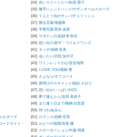
[34]
赤いスイートピー/
松田 聖子
[35]
勝手にシンドバッド/
サザンオールスターズ
[36]
てんとう虫のサンバ/
チェリッシュ
[37]
贈る言葉/
海援隊
[38]
卒業写真/
荒井 由実
[39]
サボテンの花/
財津 和夫
[40]
想い出の渚/
ザ・ワイルドワンズ
[41]
タッチ/
岩崎 良美
[42]
会いたい/
沢田 知可子
[43]
ワインレッドの心/
安全地帯
[44]
I LOVE YOU/
尾崎 豊
[45]
さよなら/
オフコース
[46]
夜明けのスキャット/
由紀 さおり
[47]
想い出がいっぱい/
H2O
[48]
夢で逢えたら/
吉田 美奈子
[49]
また逢う日まで/
尾崎 紀世彦
[50]
待つわ/
あみん
ルセダーズ
[51]
ロマンス/
岩崎 宏美
ロードサイド・
[52]
ルビーの指環/
寺尾 聰
[53]
スローモーション/
中森 明菜
[54]
ガンダーラ/
ゴダイゴ