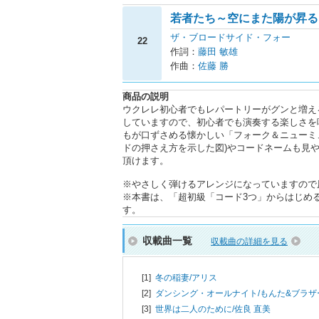
若者たち～空にまた陽が昇る
ザ・ブロードサイド・フォー
22
作詞：
藤田 敏雄
作曲：
佐藤 勝
商品の説明
ウクレレ初心者でもレパートリーがグンと増え
していますので、初心者でも演奏する楽しさを
もが口ずさめる懐かしい「フォーク＆ニューミ
ドの押さえ方を示した図)やコードネームも見
頂けます。
※やさしく弾けるアレンジになっていますので
※本書は、「超初級「コード3つ」からはじめる！
す。
収載曲一覧
収載曲の詳細を見る
[1]
冬の稲妻/
アリス
[2]
ダンシング・オールナイト/
もんた&ブラザ
[3]
世界は二人のために/
佐良 直美