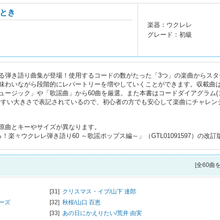
とき
楽器：ウクレレ
グレード：初級
る弾き語り曲集が登場！使用するコードの数がたった「3つ」の楽曲からスタ
味わいながら段階的にレパートリーを増やしていくことができます。収載曲
ュージック」や「歌謡曲」から60曲を厳選。また本書はコードダイアグラム(
やすい大きさで表記されているので、初心者の方でも安心して楽曲にチャレン
原曲とキーやサイズが異なります。
楽々ウクレレ弾き語り60 ～歌謡ポップス編～」（GTL01091597）の改訂
[全60曲
[31]
クリスマス・イブ/
山下 達郎
ーズ
[32]
秋桜/
山口 百恵
[33]
あの日にかえりたい/
荒井 由実