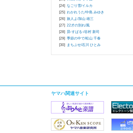
[24]
なごり雪/
イルカ
[25]
わかれうた/
中島 みゆき
[26]
旅人よ/
加山 雄三
[27]
22才の別れ/
風
[28]
昴-すばる-/
谷村 新司
[29]
季節の中で/
松山 千春
[30]
まちぶせ/
石川 ひとみ
ヤマハ関連サイト