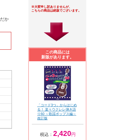
※大変申し訳ありませんが、
こちらの商品は絶版でございます。
トだか
この商品には
新版があります。
「コード3つ」からはじめ
る！ 楽々ウクレレ弾き語
り60 ～歌謡ポップス編～
改訂版
2,420
税込：
円