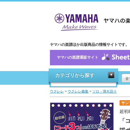
ヤマハの楽譜ほか出版商品の情報サイトです。
ヤマハの楽譜通販サイト
カテゴリから探す
全
ウクレレ
>
ウクレレ曲集
>
ソロ・弾き語り
サン
超初
「コ