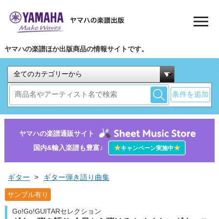
ヤマハの楽譜ほか出版商品の情報サイトです。
条件を追加
ヤマハの楽譜通販サイト
国内&輸入楽譜も豊富♪
★
★
キャンペーン実施中
ギター
>
ギター弾き語り曲集
サンプル有り
Go!Go!GUITARセレクション