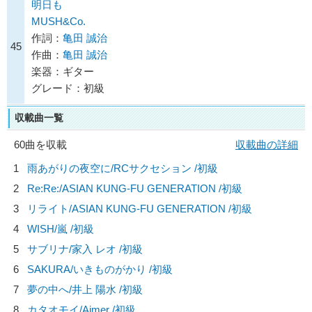
明日も
MUSH&Co.
作詞：
亀田 誠治
45
作曲：
亀田 誠治
楽器：ギター
グレード：初級
収載曲一覧
60曲を収載
収載曲の詳細
1
雨あがりの夜空に/
RCサクセション
/初級
2
Re:Re:/
ASIAN KUNG-FU GENERATION
/初級
3
リライト/
ASIAN KUNG-FU GENERATION
/初級
4
WISH/
嵐
/初級
5
サブリナ/
家入 レオ
/初級
6
SAKURA/
いきものがかり
/初級
7
夢の中へ/
井上 陽水
/初級
8
カタオモイ/
Aimer
/初級