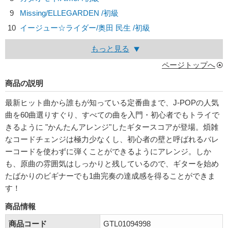
9
Missing/
ELLEGARDEN
/初級
10
イージュー☆ライダー/
奥田 民生
/初級
もっと見る
ページトップへ
商品の説明
最新ヒット曲から誰もが知っている定番曲まで、J-POPの人気
曲を60曲選りすぐり、すべての曲を入門・初心者でもトライで
きるように "かんたんアレンジ"したギタースコアが登場。煩雑
なコードチェンジは極力少なくし、初心者の壁と呼ばれるバレ
ーコードを使わずに弾くことができるようにアレンジ。しか
も、原曲の雰囲気はしっかりと残しているので、ギターを始め
たばかりのビギナーでも1曲完奏の達成感を得ることができま
す！
商品情報
商品コード
GTL01094998