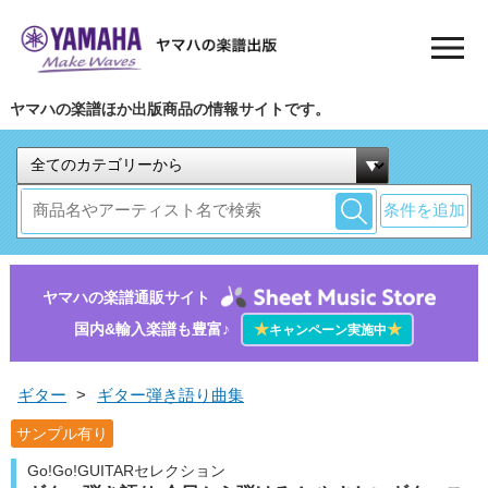
ヤマハの楽譜ほか出版商品の情報サイトです。
条件を追加
ヤマハの楽譜通販サイト
国内&輸入楽譜も豊富♪
★
★
キャンペーン実施中
ギター
>
ギター弾き語り曲集
サンプル有り
Go!Go!GUITARセレクション