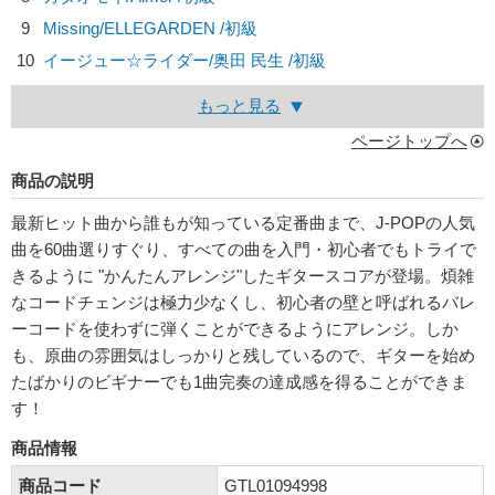
9
Missing/
ELLEGARDEN
/初級
10
イージュー☆ライダー/
奥田 民生
/初級
もっと見る
ページトップへ
商品の説明
最新ヒット曲から誰もが知っている定番曲まで、J-POPの人気
曲を60曲選りすぐり、すべての曲を入門・初心者でもトライで
きるように "かんたんアレンジ"したギタースコアが登場。煩雑
なコードチェンジは極力少なくし、初心者の壁と呼ばれるバレ
ーコードを使わずに弾くことができるようにアレンジ。しか
も、原曲の雰囲気はしっかりと残しているので、ギターを始め
たばかりのビギナーでも1曲完奏の達成感を得ることができま
す！
商品情報
商品コード
GTL01094998