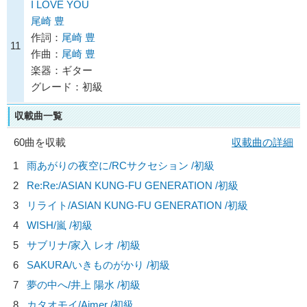
I LOVE YOU
尾崎 豊
作詞：
尾崎 豊
11
作曲：
尾崎 豊
楽器：ギター
グレード：初級
収載曲一覧
60曲を収載
収載曲の詳細
1
雨あがりの夜空に/
RCサクセション
/初級
2
Re:Re:/
ASIAN KUNG-FU GENERATION
/初級
3
リライト/
ASIAN KUNG-FU GENERATION
/初級
4
WISH/
嵐
/初級
5
サブリナ/
家入 レオ
/初級
6
SAKURA/
いきものがかり
/初級
7
夢の中へ/
井上 陽水
/初級
8
カタオモイ/
Aimer
/初級