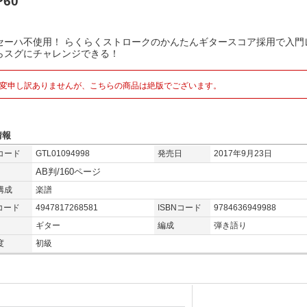
P60
セーハ不使用！ らくらくストロークのかんたんギタースコア採用で入門
らスグにチャレンジできる！
変申し訳ありませんが、こちらの商品は絶版でございます。
情報
コード
GTL01094998
発売日
2017年9月23日
AB判/160ページ
構成
楽譜
コード
4947817268581
ISBNコード
9784636949988
ギター
編成
弾き語り
度
初級