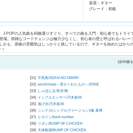
楽器：ギター
グレード：初級
J-POPの人気曲を60曲選りすぐり、すべての曲を入門・初心者でもトライ
アが登場。煩雑なコードチェンジは極力少なくし、初心者の壁と呼ばれるバレー
しかも、原曲の雰囲気はしっかりと残しているので、ギターを始めたばかり
す！
[全60曲
[31]
不死鳥/
SEKAI NO OWARI
[32]
secret base～君がくれたもの～/
ZONE
[33]
しゃぼん玉/
長渕 剛
[34]
インフルエンサー/
乃木坂46
[35]
逃げ水/
乃木坂46
[36]
シンクロ(シングルヴァージョン)/
秦 基博
[37]
ヒロイン/
back number
[38]
リボン/
BUMP OF CHICKEN
[39]
天体観測/
BUMP OF CHICKEN