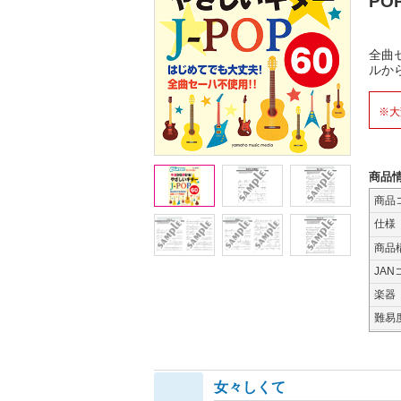
PO
全曲
ルか
※大
商品
商品
仕様
商品
JAN
楽器
難易
女々しくて