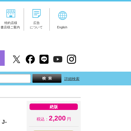
特約店様
広告
書店様ご案内
について
English
詳細検索
絶版
2,200
税込：
円
J-