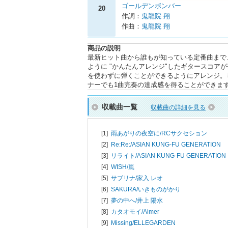
ゴールデンボンバー
20
作詞：
鬼龍院 翔
作曲：
鬼龍院 翔
商品の説明
最新ヒット曲から誰もが知っている定番曲まで、
ように "かんたんアレンジ"したギタースコ
を使わずに弾くことができるようにアレンジ。
ナーでも1曲完奏の達成感を得ることができま
収載曲一覧
収載曲の詳細を見る
[1]
雨あがりの夜空に/
RCサクセション
[2]
Re:Re:/
ASIAN KUNG-FU GENERATION
[3]
リライト/
ASIAN KUNG-FU GENERATION
[4]
WISH/
嵐
[5]
サブリナ/
家入 レオ
[6]
SAKURA/
いきものがかり
[7]
夢の中へ/
井上 陽水
[8]
カタオモイ/
Aimer
[9]
Missing/
ELLEGARDEN