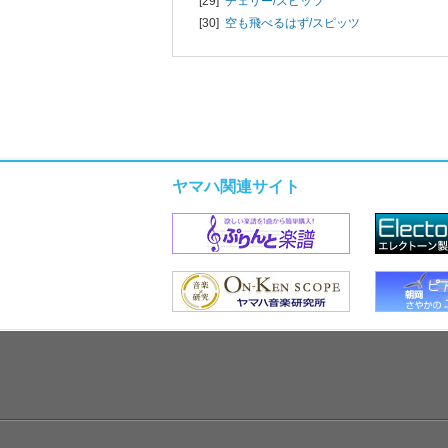
[29]
チェリー/
スピッツ
[30]
空も飛べるはず/
スピッツ
ヤマハ関連サイト