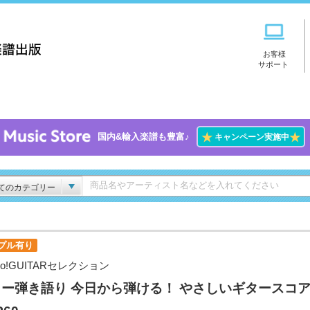
お客様
サポート
★
★
国内&輸入楽譜も豊富♪
キャンペーン実施中
てのカテゴリー
プル有り
Go!GUITARセレクション
ー弾き語り 今日から弾ける！ やさしいギタースコア 