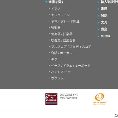
楽譜を探す
輸入楽譜特
ピアノ
書籍
エレクトーン
雑誌
ヤマハグレード関連
文具
弦楽器
講座
管楽器 / 打楽器
Muma
吹奏楽 / 器楽合奏
フルスコア / スタディスコア
合唱 / ボーカル
ギター
ベース / ドラム / キーボード
バンドスコア
ウクレレ
JASRAC許諾番号：
6523417007Y31018
C