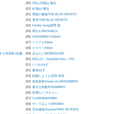
[40]
HELLO/
福山 雅治
[41]
虹/
福山 雅治
[42]
情熱の薔薇/
THE BLUE HEARTS
[43]
青空/
THE BLUE HEARTS
[44]
Family Song/
星野 源
[45]
明日も/
MUSH&Co.
[46]
HANABI/
Mr.Children
[47]
ミラクル/
miwa
[48]
ヒカリヘ/
miwa
& 小笠原秋 (佐藤
[49]
あなたに/
MONGOL800
[50]
HELLO ～Paradise Kiss～/
YUI
[51]
いつか/
ゆず
[52]
夏色/
ゆず
[53]
結婚しようよ/
吉田 拓郎
[54]
前前前世(movie ver.)/
RADWIMPS
[55]
最大公約数/
RADWIMPS
[56]
粉雪/
レミオロメン
[57]
CHARM/
WANIMA
[58]
やってみよう/
WANIMA
[59]
完全感覚Dreamer/
ONE OK ROCK