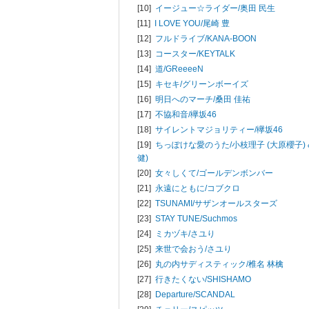
[10]
イージュー☆ライダー/
奥田 民生
[11]
I LOVE YOU/
尾崎 豊
[12]
フルドライブ/
KANA-BOON
[13]
コースター/
KEYTALK
[14]
道/
GReeeeN
[15]
キセキ/
グリーンボーイズ
[16]
明日へのマーチ/
桑田 佳祐
[17]
不協和音/
欅坂46
[18]
サイレントマジョリティー/
欅坂46
[19]
ちっぽけな愛のうた/
小枝理子 (大原櫻子) 
健)
[20]
女々しくて/
ゴールデンボンバー
[21]
永遠にともに/
コブクロ
[22]
TSUNAMI/
サザンオールスターズ
[23]
STAY TUNE/
Suchmos
[24]
ミカヅキ/
さユり
[25]
来世で会おう/
さユり
[26]
丸の内サディスティック/
椎名 林檎
[27]
行きたくない/
SHISHAMO
[28]
Departure/
SCANDAL