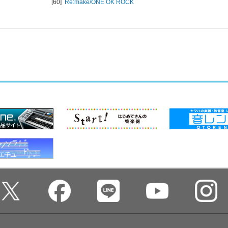
[60]
Re:make/
ONE OK ROCK