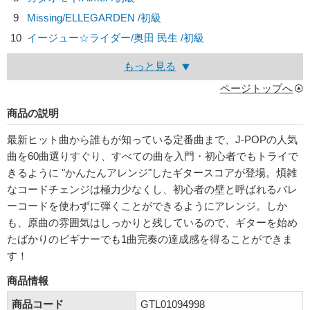
9
Missing/
ELLEGARDEN
/初級
10
イージュー☆ライダー/
奥田 民生
/初級
もっと見る
ページトップへ
商品の説明
最新ヒット曲から誰もが知っている定番曲まで、J-POPの人気
曲を60曲選りすぐり、すべての曲を入門・初心者でもトライで
きるように "かんたんアレンジ"したギタースコアが登場。煩雑
なコードチェンジは極力少なくし、初心者の壁と呼ばれるバレ
ーコードを使わずに弾くことができるようにアレンジ。しか
も、原曲の雰囲気はしっかりと残しているので、ギターを始め
たばかりのビギナーでも1曲完奏の達成感を得ることができま
す！
商品情報
商品コード
GTL01094998