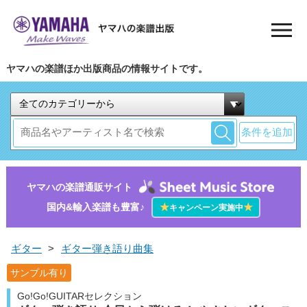
ヤマハの楽譜ほか出版商品の情報サイトです。
条件を追加
ヤマハの楽譜通販サイト
国内&輸入楽譜も豊富♪
★
★
キャンペーン実施中
ギター
>
ギター弾き語り曲集
サンプル有り
Go!Go!GUITARセレクション