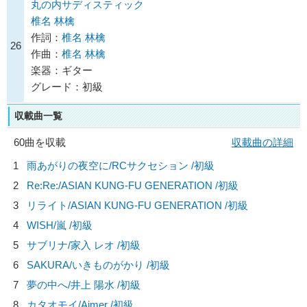
丸の内サディスティック
椎名 林檎
作詞：
椎名 林檎
26
作曲：
椎名 林檎
楽器：ギター
グレード：初級
収載曲一覧
60曲を収載
収載曲の詳細
1
雨あがりの夜空に/
RCサクセション
/初級
2
Re:Re:/
ASIAN KUNG-FU GENERATION
/初級
3
リライト/
ASIAN KUNG-FU GENERATION
/初級
4
WISH/
嵐
/初級
5
サブリナ/
家入 レオ
/初級
6
SAKURA/
いきものがかり
/初級
7
夢の中へ/
井上 陽水
/初級
8
カタオモイ/
Aimer
/初級