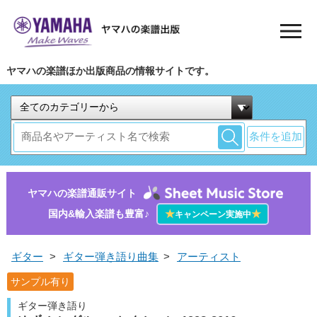
ヤマハの楽譜ほか出版商品の情報サイトです。
条件を追加
ヤマハの楽譜通販サイト
国内&輸入楽譜も豊富♪
★
★
キャンペーン実施中
ギター
>
ギター弾き語り曲集
>
アーティスト
サンプル有り
ギター弾き語り