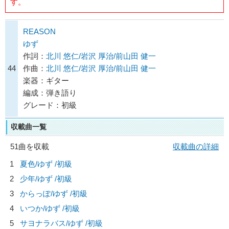
す。
REASON
ゆず
作詞：
北川 悠仁/岩沢 厚治/前山田 健一
44
作曲：
北川 悠仁/岩沢 厚治/前山田 健一
楽器：ギター
編成：弾き語り
グレード：初級
収載曲一覧
51曲を収載
収載曲の詳細
1
夏色/
ゆず
/初級
2
少年/
ゆず
/初級
3
からっぽ/
ゆず
/初級
4
いつか/
ゆず
/初級
5
サヨナラバス/
ゆず
/初級