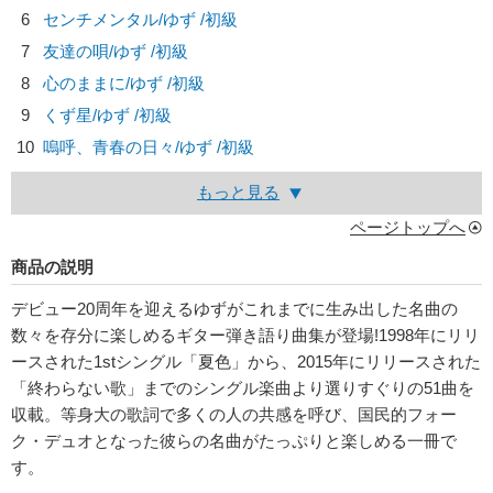
6
センチメンタル/
ゆず
/初級
7
友達の唄/
ゆず
/初級
8
心のままに/
ゆず
/初級
9
くず星/
ゆず
/初級
10
嗚呼、青春の日々/
ゆず
/初級
もっと見る
ページトップへ
商品の説明
デビュー20周年を迎えるゆずがこれまでに生み出した名曲の
数々を存分に楽しめるギター弾き語り曲集が登場!1998年にリリ
ースされた1stシングル「夏色」から、2015年にリリースされた
「終わらない歌」までのシングル楽曲より選りすぐりの51曲を
収載。等身大の歌詞で多くの人の共感を呼び、国民的フォー
ク・デュオとなった彼らの名曲がたっぷりと楽しめる一冊で
す。