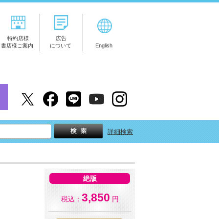
特約店様
広告
書店様ご案内
について
English
詳細検索
絶版
3,850
税込：
円