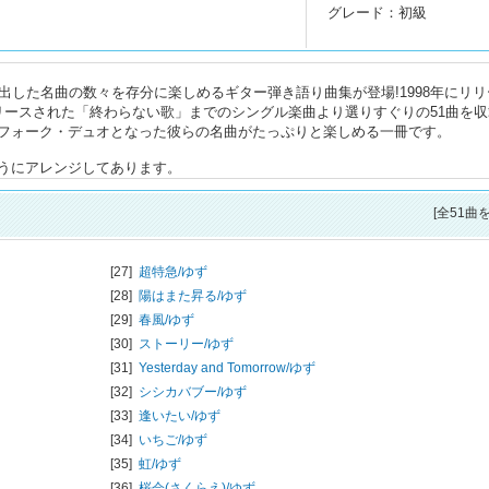
グレード：初級
出した名曲の数々を存分に楽しめるギター弾き語り曲集が登場!1998年にリリ
にリリースされた「終わらない歌」までのシングル楽曲より選りすぐりの51曲を
フォーク・デュオとなった彼らの名曲がたっぷりと楽しめる一冊です。
うにアレンジしてあります。
[全51曲
[27]
超特急/
ゆず
[28]
陽はまた昇る/
ゆず
[29]
春風/
ゆず
[30]
ストーリー/
ゆず
[31]
Yesterday and Tomorrow/
ゆず
[32]
シシカバブー/
ゆず
[33]
逢いたい/
ゆず
[34]
いちご/
ゆず
[35]
虹/
ゆず
[36]
桜会(さくらえ)/
ゆず