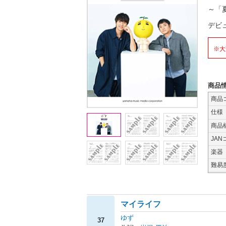
～「
デビ
※大
商品
商品
仕様
商品
JAN
楽器
難易
マイライフ
ゆず
37