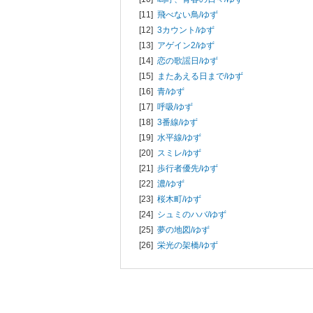
[11]
飛べない鳥/
ゆず
[12]
3カウント/
ゆず
[13]
アゲイン2/
ゆず
[14]
恋の歌謡日/
ゆず
[15]
またあえる日まで/
ゆず
[16]
青/
ゆず
[17]
呼吸/
ゆず
[18]
3番線/
ゆず
[19]
水平線/
ゆず
[20]
スミレ/
ゆず
[21]
歩行者優先/
ゆず
[22]
濃/
ゆず
[23]
桜木町/
ゆず
[24]
シュミのハバ/
ゆず
[25]
夢の地図/
ゆず
[26]
栄光の架橋/
ゆず