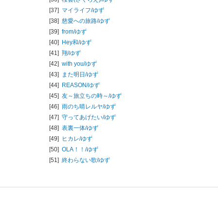
[37]
マイライフ/
ゆず
[38]
慈愛への旅路/
ゆず
[39]
from/
ゆず
[40]
Hey和/
ゆず
[41]
翔/
ゆず
[42]
with you/
ゆず
[43]
また明日/
ゆず
[44]
REASON/
ゆず
[45]
友～旅立ちの時～/
ゆず
[46]
雨のち晴レルヤ/
ゆず
[47]
守ってあげたい/
ゆず
[48]
表裏一体/
ゆず
[49]
ヒカレ/
ゆず
[50]
OLA！！/
ゆず
[51]
終わらない歌/
ゆず