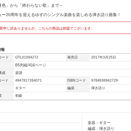
夏色」から「終わらない歌」まで～
ュー20周年を迎えるゆずのシングル楽曲を楽しめる弾き語り曲集！
変申し訳ありませんが、こちらの商品は絶版でございます。
情報
コード
GTL01094272
発売日
2017年3月25日
B5判縦/416ページ
構成
楽譜
コード
4947817264071
ISBNコード
9784636942729
ギター
編成
弾き語り
度
初級
楽器：ギター
編成：弾き語り