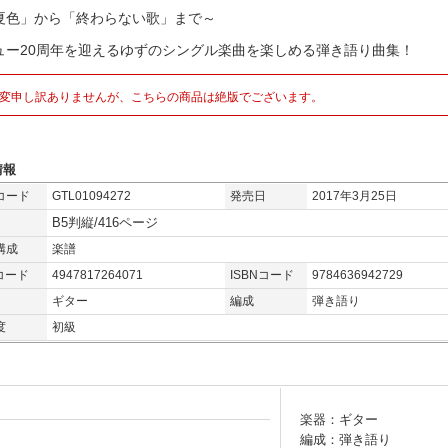
夏色」から「終わらない歌」まで～
ュー20周年を迎えるゆずのシングル楽曲を楽しめる弾き語り曲集！
変申し訳ありませんが、こちらの商品は絶版でございます。
情報
コード
GTL01094272
発売日
2017年3月25日
B5判縦/416ページ
構成
楽譜
コード
4947817264071
ISBNコード
9784636942729
ギター
編成
弾き語り
度
初級
楽器：ギター
編成：弾き語り