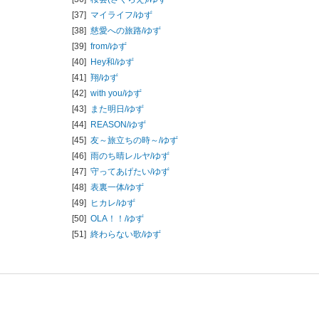
[37]
マイライフ/
ゆず
[38]
慈愛への旅路/
ゆず
[39]
from/
ゆず
[40]
Hey和/
ゆず
[41]
翔/
ゆず
[42]
with you/
ゆず
[43]
また明日/
ゆず
[44]
REASON/
ゆず
[45]
友～旅立ちの時～/
ゆず
[46]
雨のち晴レルヤ/
ゆず
[47]
守ってあげたい/
ゆず
[48]
表裏一体/
ゆず
[49]
ヒカレ/
ゆず
[50]
OLA！！/
ゆず
[51]
終わらない歌/
ゆず