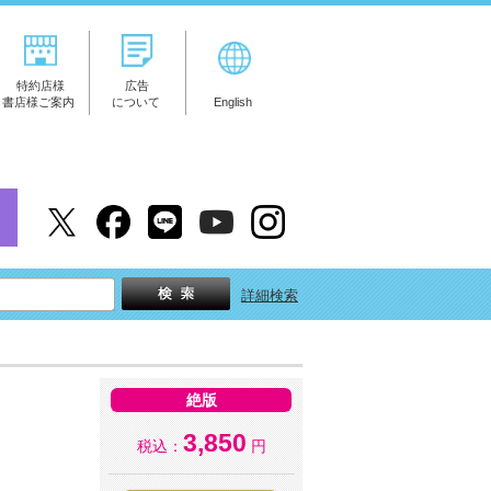
特約店様
広告
書店様ご案内
について
English
詳細検索
絶版
3,850
税込：
円