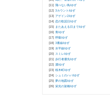
[11]
飛べない鳥/
ゆず
[12]
3カウント/
ゆず
[13]
アゲイン2/
ゆず
[14]
恋の歌謡日/
ゆず
[15]
またあえる日まで/
ゆず
[16]
青/
ゆず
[17]
呼吸/
ゆず
[18]
3番線/
ゆず
[19]
水平線/
ゆず
[20]
スミレ/
ゆず
[21]
歩行者優先/
ゆず
[22]
濃/
ゆず
[23]
桜木町/
ゆず
[24]
シュミのハバ/
ゆず
[25]
夢の地図/
ゆず
[26]
栄光の架橋/
ゆず