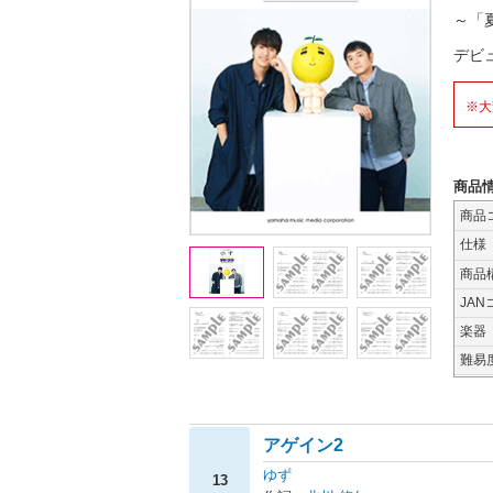
～「
デビ
※大
商品
商品
仕様
商品
JAN
楽器
難易
アゲイン2
ゆず
13