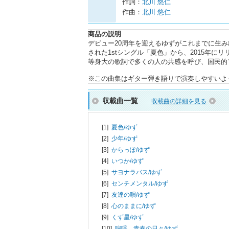
作詞：
北川 悠仁
作曲：
北川 悠仁
商品の説明
デビュー20周年を迎えるゆずがこれまでに生み
された1stシングル「夏色」から、2015年
等身大の歌詞で多くの人の共感を呼び、国民的
※この曲集はギター弾き語りで演奏しやすいよ
収載曲一覧
収載曲の詳細を見る
[1]
夏色/
ゆず
[2]
少年/
ゆず
[3]
からっぽ/
ゆず
[4]
いつか/
ゆず
[5]
サヨナラバス/
ゆず
[6]
センチメンタル/
ゆず
[7]
友達の唄/
ゆず
[8]
心のままに/
ゆず
[9]
くず星/
ゆず
[10]
嗚呼、青春の日々/
ゆず