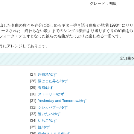
グレード：初級
出した名曲の数々を存分に楽しめるギター弾き語り曲集が登場!1998年にリリ
にリリースされた「終わらない歌」までのシングル楽曲より選りすぐりの51曲を
フォーク・デュオとなった彼らの名曲がたっぷりと楽しめる一冊です。
うにアレンジしてあります。
[全51曲
[27]
超特急/
ゆず
[28]
陽はまた昇る/
ゆず
[29]
春風/
ゆず
[30]
ストーリー/
ゆず
[31]
Yesterday and Tomorrow/
ゆず
[32]
シシカバブー/
ゆず
[33]
逢いたい/
ゆず
[34]
いちご/
ゆず
[35]
虹/
ゆず
[36]
桜会(さくらえ)/
ゆず