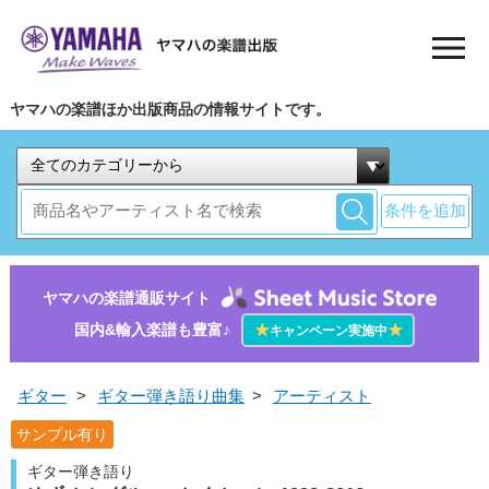
ヤマハの楽譜ほか出版商品の情報サイトです。
条件を追加
ヤマハの楽譜通販サイト
国内&輸入楽譜も豊富♪
★
★
キャンペーン実施中
ギター
>
ギター弾き語り曲集
>
アーティスト
サンプル有り
ギター弾き語り