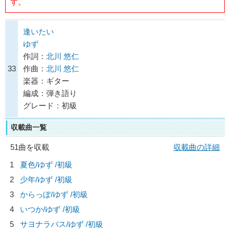
す。
逢いたい
ゆず
作詞：
北川 悠仁
33
作曲：
北川 悠仁
楽器：ギター
編成：弾き語り
グレード：初級
収載曲一覧
51曲を収載
収載曲の詳細
1
夏色/
ゆず
/初級
2
少年/
ゆず
/初級
3
からっぽ/
ゆず
/初級
4
いつか/
ゆず
/初級
5
サヨナラバス/
ゆず
/初級