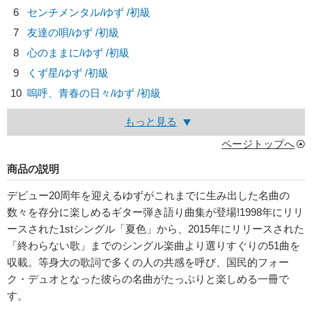
6
センチメンタル/
ゆず
/初級
7
友達の唄/
ゆず
/初級
8
心のままに/
ゆず
/初級
9
くず星/
ゆず
/初級
10
嗚呼、青春の日々/
ゆず
/初級
もっと見る
ページトップへ
商品の説明
デビュー20周年を迎えるゆずがこれまでに生み出した名曲の
数々を存分に楽しめるギター弾き語り曲集が登場!1998年にリリ
ースされた1stシングル「夏色」から、2015年にリリースされた
「終わらない歌」までのシングル楽曲より選りすぐりの51曲を
収載。等身大の歌詞で多くの人の共感を呼び、国民的フォー
ク・デュオとなった彼らの名曲がたっぷりと楽しめる一冊で
す。