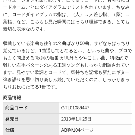
ードネームごとにダイアグラムでリストされています。ちなみ
に、コードダイアグラムの指は、（人）→人差し指、（薬）→
薬指、など、こちらも見た瞬間にばっちり理解できる、とても
親切な表示なのです。
収載している楽曲も往年の名曲ばかり50曲。サビならばっちり
覚えているけど、1曲通してとなると…、といった曲や、プロで
もよく間違える“歌詞の順番”が意外とややこしい曲、特徴的で
難しい左手パターンのある王道ソングもしっかり網羅されてい
ます。見やすい歌詞とコードで、気持ちも記憶も新たにギター
弾き語りを思い切り楽しみ続けていただくのに、しっかりきっ
ちりお役にたてる1冊です。
商品情報
商品コード
GTL01089447
発売日
2013年1月25日
仕様
AB判/104ページ