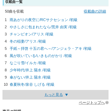
収載曲一覧
50曲を収載
収載曲の詳細
1
雨あがりの夜空に/
RCサクセション
/初級
2
やさしさに包まれたなら/
荒井 由実
/初級
3
チャンピオン/
アリス
/初級
4
冬の稲妻/
アリス
/初級
5
手紙～拝啓 十五の君へ～/
アンジェラ・アキ
/初級
6
風が吹いている/
いきものがかり
/初級
7
なごり雪/
イルカ
/初級
8
少年時代/
井上 陽水
/初級
9
傘がない/
井上 陽水
/初級
10
春夏秋冬/
泉谷 しげる
/初級
もっと見る
ページトップへ