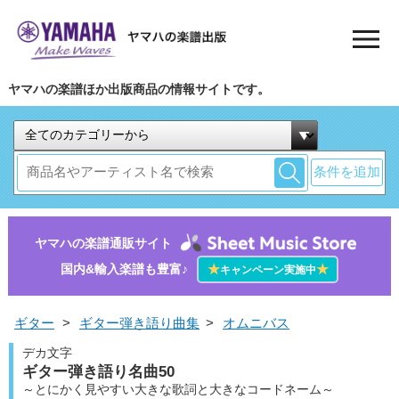
ヤマハの楽譜ほか出版商品の情報サイトです。
条件を追加
ヤマハの楽譜通販サイト
国内&輸入楽譜も豊富♪
★
★
キャンペーン実施中
ギター
>
ギター弾き語り曲集
>
オムニバス
デカ文字
ギター弾き語り名曲50
～とにかく見やすい大きな歌詞と大きなコードネーム～