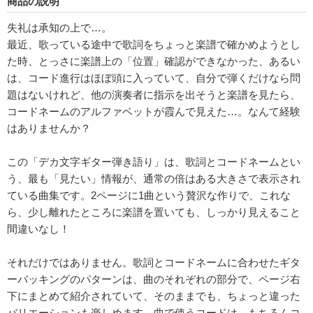
商品の説明
失礼は承知の上で…。
最近、歌っている途中で歌詞をちょっと楽譜で確かめようとし
た時、とっさに楽譜上の「位置」確認ができなかった、あるい
は、コード進行はほぼ頭に入っていて、自分で弾くだけなら問
題はないけれど、他の演奏者に指示を出そうと楽譜を見たら、
コードネームのアルファベットが霞んで見えた…。なんて経験
はありませんか？
この「デカ文字ギター弾き語り」は、歌詞とコードネームとい
う、最も「見たい」情報が、通常の倍はある大きさで表示され
ている曲集です。2ページに1曲という贅沢な作りで、これな
ら、少し離れたところに楽譜を置いても、しっかり見えること
間違いなし！
それだけではありません。歌詞とコードネームに合わせたギタ
ーバッキングのパターンは、曲のそれぞれの部分で、ページ右
下にまとめて紹介されていて、そのままでも、ちょっと違った
バリエーションも楽しめます。曲で使うコードは、もちろんコ