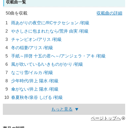
収載曲一覧
50曲を収載
収載曲の詳細
1
雨あがりの夜空に/
RCサクセション
/初級
2
やさしさに包まれたなら/
荒井 由実
/初級
3
チャンピオン/
アリス
/初級
4
冬の稲妻/
アリス
/初級
5
手紙～拝啓 十五の君へ～/
アンジェラ・アキ
/初級
6
風が吹いている/
いきものがかり
/初級
7
なごり雪/
イルカ
/初級
8
少年時代/
井上 陽水
/初級
9
傘がない/
井上 陽水
/初級
10
春夏秋冬/
泉谷 しげる
/初級
もっと見る
ページトップへ