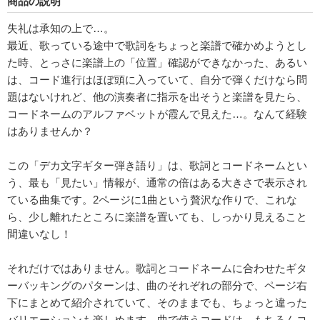
商品の説明
失礼は承知の上で…。
最近、歌っている途中で歌詞をちょっと楽譜で確かめようとし
た時、とっさに楽譜上の「位置」確認ができなかった、あるい
は、コード進行はほぼ頭に入っていて、自分で弾くだけなら問
題はないけれど、他の演奏者に指示を出そうと楽譜を見たら、
コードネームのアルファベットが霞んで見えた…。なんて経験
はありませんか？
この「デカ文字ギター弾き語り」は、歌詞とコードネームとい
う、最も「見たい」情報が、通常の倍はある大きさで表示され
ている曲集です。2ページに1曲という贅沢な作りで、これな
ら、少し離れたところに楽譜を置いても、しっかり見えること
間違いなし！
それだけではありません。歌詞とコードネームに合わせたギタ
ーバッキングのパターンは、曲のそれぞれの部分で、ページ右
下にまとめて紹介されていて、そのままでも、ちょっと違った
バリエーションも楽しめます。曲で使うコードは、もちろんコ