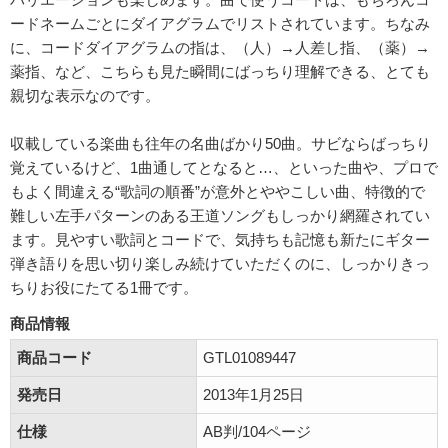
ードネームごとにダイアグラムでリストされています。ちなみ
に、コードダイアグラムの指は、（人）→人差し指、（薬）→
薬指、など、こちらも見た瞬間にばっちり理解できる、とても
親切な表示なのです。
収載している楽曲も往年の名曲ばかり50曲。サビならばっちり
覚えているけど、1曲通してとなると…、といった曲や、プロで
もよく間違える“歌詞の順番”が意外とややこしい曲、特徴的で
難しい左手パターンのある王道ソングもしっかり網羅されてい
ます。見やすい歌詞とコードで、気持ちも記憶も新たにギター
弾き語りを思い切り楽しみ続けていただくのに、しっかりきっ
ちりお役にたてる1冊です。
商品情報
商品コード
GTL01089447
発売日
2013年1月25日
仕様
AB判/104ページ