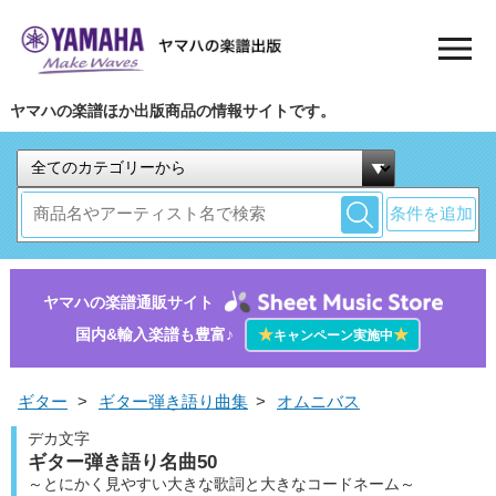
ヤマハの楽譜ほか出版商品の情報サイトです。
条件を追加
ヤマハの楽譜通販サイト
国内&輸入楽譜も豊富♪
★
★
キャンペーン実施中
ギター
>
ギター弾き語り曲集
>
オムニバス
デカ文字
ギター弾き語り名曲50
～とにかく見やすい大きな歌詞と大きなコードネーム～