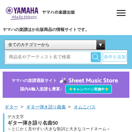
ヤマハの楽譜ほか出版商品の情報サイトです。
条件を追加
ヤマハの楽譜通販サイト
国内&輸入楽譜も豊富♪
★
★
キャンペーン実施中
ギター
>
ギター弾き語り曲集
>
オムニバス
デカ文字
ギター弾き語り名曲50
～とにかく見やすい大きな歌詞と大きなコードネーム～