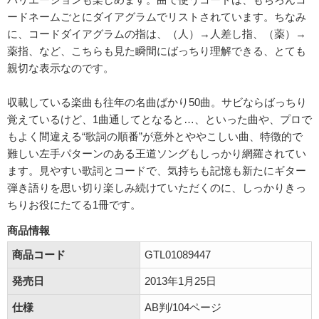
ードネームごとにダイアグラムでリストされています。ちなみ
に、コードダイアグラムの指は、（人）→人差し指、（薬）→
薬指、など、こちらも見た瞬間にばっちり理解できる、とても
親切な表示なのです。
収載している楽曲も往年の名曲ばかり50曲。サビならばっちり
覚えているけど、1曲通してとなると…、といった曲や、プロで
もよく間違える“歌詞の順番”が意外とややこしい曲、特徴的で
難しい左手パターンのある王道ソングもしっかり網羅されてい
ます。見やすい歌詞とコードで、気持ちも記憶も新たにギター
弾き語りを思い切り楽しみ続けていただくのに、しっかりきっ
ちりお役にたてる1冊です。
商品情報
商品コード
GTL01089447
発売日
2013年1月25日
仕様
AB判/104ページ