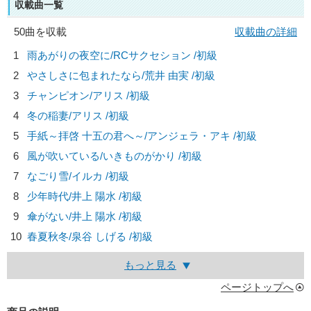
収載曲一覧
50曲を収載
収載曲の詳細
1
雨あがりの夜空に/
RCサクセション
/初級
2
やさしさに包まれたなら/
荒井 由実
/初級
3
チャンピオン/
アリス
/初級
4
冬の稲妻/
アリス
/初級
5
手紙～拝啓 十五の君へ～/
アンジェラ・アキ
/初級
6
風が吹いている/
いきものがかり
/初級
7
なごり雪/
イルカ
/初級
8
少年時代/
井上 陽水
/初級
9
傘がない/
井上 陽水
/初級
10
春夏秋冬/
泉谷 しげる
/初級
もっと見る
ページトップへ