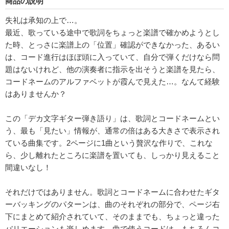
商品の説明
失礼は承知の上で…。
最近、歌っている途中で歌詞をちょっと楽譜で確かめようとし
た時、とっさに楽譜上の「位置」確認ができなかった、あるい
は、コード進行はほぼ頭に入っていて、自分で弾くだけなら問
題はないけれど、他の演奏者に指示を出そうと楽譜を見たら、
コードネームのアルファベットが霞んで見えた…。なんて経験
はありませんか？
この「デカ文字ギター弾き語り」は、歌詞とコードネームとい
う、最も「見たい」情報が、通常の倍はある大きさで表示され
ている曲集です。2ページに1曲という贅沢な作りで、これな
ら、少し離れたところに楽譜を置いても、しっかり見えること
間違いなし！
それだけではありません。歌詞とコードネームに合わせたギタ
ーバッキングのパターンは、曲のそれぞれの部分で、ページ右
下にまとめて紹介されていて、そのままでも、ちょっと違った
バリエーションも楽しめます。曲で使うコードは、もちろんコ