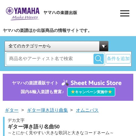
ヤマハの楽譜ほか出版商品の情報サイトです。
条件を追加
ヤマハの楽譜通販サイト
国内&輸入楽譜も豊富♪
★
★
キャンペーン実施中
ギター
>
ギター弾き語り曲集
>
オムニバス
デカ文字
ギター弾き語り名曲50
～とにかく見やすい大きな歌詞と大きなコードネーム～