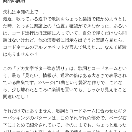
商品の説明
失礼は承知の上で…。
最近、歌っている途中で歌詞をちょっと楽譜で確かめようとし
た時、とっさに楽譜上の「位置」確認ができなかった、あるい
は、コード進行はほぼ頭に入っていて、自分で弾くだけなら問
題はないけれど、他の演奏者に指示を出そうと楽譜を見たら、
コードネームのアルファベットが霞んで見えた…。なんて経験
はありませんか？
この「デカ文字ギター弾き語り」は、歌詞とコードネームとい
う、最も「見たい」情報が、通常の倍はある大きさで表示され
ている曲集です。2ページに1曲という贅沢な作りで、これな
ら、少し離れたところに楽譜を置いても、しっかり見えること
間違いなし！
それだけではありません。歌詞とコードネームに合わせたギタ
ーバッキングのパターンは、曲のそれぞれの部分で、ページ右
下にまとめて紹介されていて、そのままでも、ちょっと違った
バリエーションも楽しめます。曲で使うコードは、もちろんコ