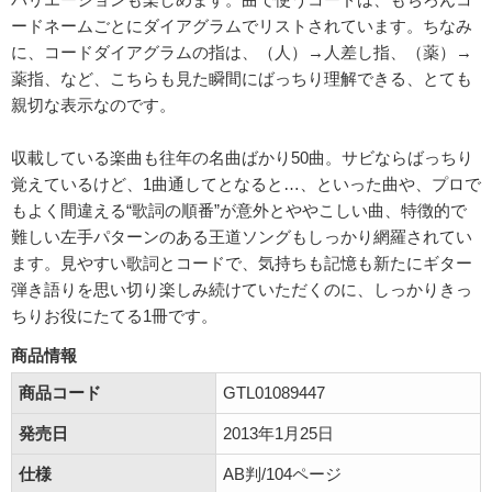
ードネームごとにダイアグラムでリストされています。ちなみ
に、コードダイアグラムの指は、（人）→人差し指、（薬）→
薬指、など、こちらも見た瞬間にばっちり理解できる、とても
親切な表示なのです。
収載している楽曲も往年の名曲ばかり50曲。サビならばっちり
覚えているけど、1曲通してとなると…、といった曲や、プロで
もよく間違える“歌詞の順番”が意外とややこしい曲、特徴的で
難しい左手パターンのある王道ソングもしっかり網羅されてい
ます。見やすい歌詞とコードで、気持ちも記憶も新たにギター
弾き語りを思い切り楽しみ続けていただくのに、しっかりきっ
ちりお役にたてる1冊です。
商品情報
商品コード
GTL01089447
発売日
2013年1月25日
仕様
AB判/104ページ