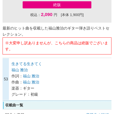
絶版
2,090
税込：
円 [本体 1,900円]
最新のヒット曲を収載した福山雅治のギター弾き語りベストセ
レクション。
※大変申し訳ありませんが、こちらの商品は絶版でございま
す。
生きてる生きてく
福山 雅治
作詞：
福山 雅治
53
作曲：
福山 雅治
楽器：ギター
グレード：初級
収載曲一覧