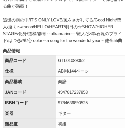
る曲が満載！
追憶の雨の中/IT'S ONLY LOVE/風をさがしてる/Good Night/恋
人/遠くへ/moon/HELLO/HEART/明日の☆SHOW/HIGHER
STAGE/化身/道標/群青～ultramarine～/旅人/少年/石塊のプライ
ド/はつ恋/蛍/心 color～a song for the wonderful year～他全55曲
商品情報
商品コード
GTL01089052
仕様
AB判/144ページ
商品構成
楽譜
JANコード
4947817237853
ISBNコード
9784636890525
楽器
ギター
難易度
初級