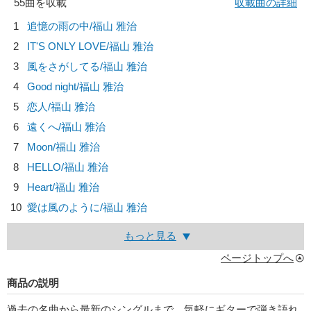
55曲を収載
収載曲の詳細
1
追憶の雨の中/
福山 雅治
2
IT'S ONLY LOVE/
福山 雅治
3
風をさがしてる/
福山 雅治
4
Good night/
福山 雅治
5
恋人/
福山 雅治
6
遠くへ/
福山 雅治
7
Moon/
福山 雅治
8
HELLO/
福山 雅治
9
Heart/
福山 雅治
10
愛は風のように/
福山 雅治
もっと見る
ページトップへ
商品の説明
過去の名曲から最新のシングルまで、気軽にギターで弾き語れ