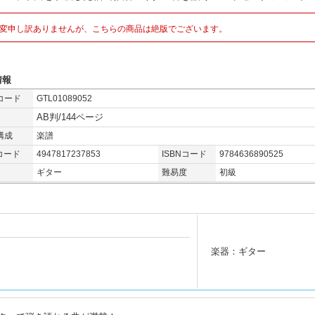
変申し訳ありませんが、こちらの商品は絶版でございます。
情報
コード
GTL01089052
AB判/144ページ
構成
楽譜
コード
4947817237853
ISBNコード
9784636890525
ギター
難易度
初級
楽器：ギター