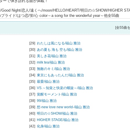
ターで弾き語れる曲が満載！
ood Night/恋人/遠くへ/moon/HELLO/HEART/明日の☆SHOW/HIGHER ST
ド/はつ恋/蛍/心 color～a song for the wonderful year～他全55曲
[全55曲
[29]
わたしは風になる/
福山 雅治
[30]
あの夏も 海も 空も/
福山 雅治
[31]
美しき花/
福山 雅治
[32]
milk tea/
福山 雅治
[33]
無敵のキミ/
福山 雅治
[34]
東京にもあったんだ/
福山 雅治
[35]
最愛/
福山 雅治
[36]
VS.～知覚と快楽の螺旋～/
福山 雅治
[37]
覚醒モーメント/
福山 雅治
[38]
99/
福山 雅治
[39]
想-new love new world-/
福山 雅治
[40]
明日の☆SHOW/
福山 雅治
[41]
HIGHER STAGE/
福山 雅治
[42]
化身/
福山 雅治