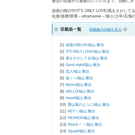
過去の名曲から最新のシングルまで、気軽にギ
追憶の雨の中/IT'S ONLY LOVE/風をさがしてる/G
化身/道標/群青～ultramarine～/旅人/少年/石塊のプライ
収載曲一覧
収載曲の詳細を見る
[1]
追憶の雨の中/
福山 雅治
[2]
IT'S ONLY LOVE/
福山 雅治
[3]
風をさがしてる/
福山 雅治
[4]
Good night/
福山 雅治
[5]
恋人/
福山 雅治
[6]
遠くへ/
福山 雅治
[7]
Moon/
福山 雅治
[8]
HELLO/
福山 雅治
[9]
Heart/
福山 雅治
[10]
愛は風のように/
福山 雅治
[11]
HEY！/
福山 雅治
[12]
HEAVEN/
福山 雅治
[13]
Peach！！/
福山 雅治
[14]
Squall/
福山 雅治