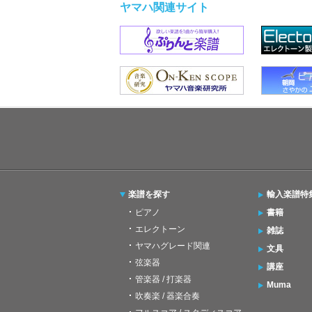
ヤマハ関連サイト
楽譜を探す
輸入楽譜特
ピアノ
書籍
エレクトーン
雑誌
ヤマハグレード関連
文具
弦楽器
講座
管楽器 / 打楽器
Muma
吹奏楽 / 器楽合奏