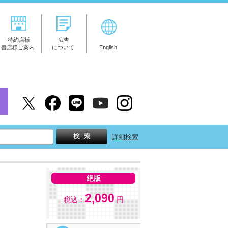
特約店様
広告
書店様ご案内
について
English
詳細検索
絶版
2,090
税込：
円