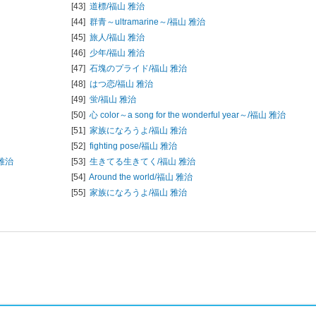
[43]
道標/
福山 雅治
[44]
群青～ultramarine～/
福山 雅治
[45]
旅人/
福山 雅治
[46]
少年/
福山 雅治
[47]
石塊のプライド/
福山 雅治
[48]
はつ恋/
福山 雅治
[49]
蛍/
福山 雅治
[50]
心 color～a song for the wonderful year～/
福山 雅治
[51]
家族になろうよ/
福山 雅治
[52]
fighting pose/
福山 雅治
 雅治
[53]
生きてる生きてく/
福山 雅治
[54]
Around the world/
福山 雅治
[55]
家族になろうよ/
福山 雅治