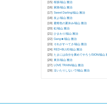
[15]
桜坂/
福山 雅治
[16]
家路/
福山 雅治
[17]
Sweet Darling/
福山 雅治
[18]
友よ/
福山 雅治
[19]
蜜柑色の夏休み/
福山 雅治
[20]
虹/
福山 雅治
[21]
ひまわり/
福山 雅治
[22]
Gang★/
福山 雅治
[23]
それがすべてさ/
福山 雅治
[24]
RED×BLUE/
福山 雅治
[25]
たまには自分を褒めてやろう/
SION/福山
[26]
東京/
福山 雅治
[27]
LOVE TRAIN/
福山 雅治
[28]
泣いたりしないで/
福山 雅治