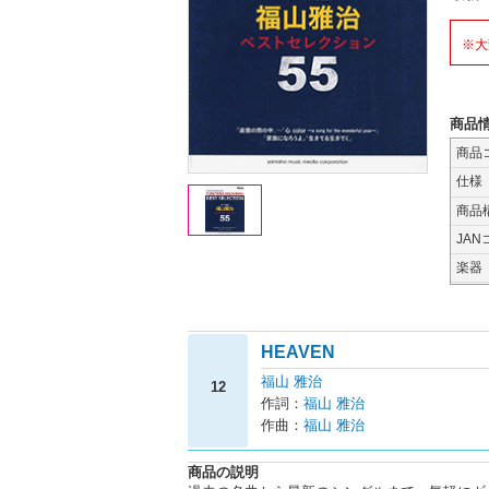
※大
商品
商品
仕様
商品
JAN
楽器
HEAVEN
福山 雅治
12
作詞：
福山 雅治
作曲：
福山 雅治
商品の説明