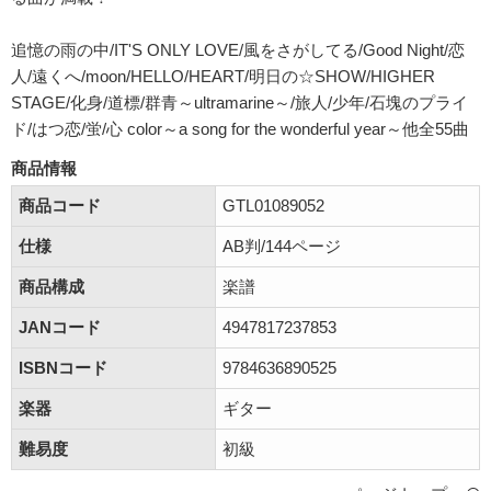
追憶の雨の中/IT'S ONLY LOVE/風をさがしてる/Good Night/恋
人/遠くへ/moon/HELLO/HEART/明日の☆SHOW/HIGHER
STAGE/化身/道標/群青～ultramarine～/旅人/少年/石塊のプライ
ド/はつ恋/蛍/心 color～a song for the wonderful year～他全55曲
商品情報
商品コード
GTL01089052
仕様
AB判/144ページ
商品構成
楽譜
JANコード
4947817237853
ISBNコード
9784636890525
楽器
ギター
難易度
初級