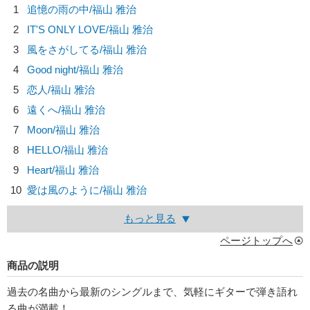
1
追憶の雨の中/
福山 雅治
2
IT'S ONLY LOVE/
福山 雅治
3
風をさがしてる/
福山 雅治
4
Good night/
福山 雅治
5
恋人/
福山 雅治
6
遠くへ/
福山 雅治
7
Moon/
福山 雅治
8
HELLO/
福山 雅治
9
Heart/
福山 雅治
10
愛は風のように/
福山 雅治
もっと見る
ページトップへ
商品の説明
過去の名曲から最新のシングルまで、気軽にギターで弾き語れ
る曲が満載！