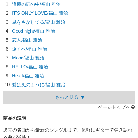
1
追憶の雨の中/
福山 雅治
2
IT'S ONLY LOVE/
福山 雅治
3
風をさがしてる/
福山 雅治
4
Good night/
福山 雅治
5
恋人/
福山 雅治
6
遠くへ/
福山 雅治
7
Moon/
福山 雅治
8
HELLO/
福山 雅治
9
Heart/
福山 雅治
10
愛は風のように/
福山 雅治
もっと見る
ページトップへ
商品の説明
過去の名曲から最新のシングルまで、気軽にギターで弾き語れ
る曲が満載！