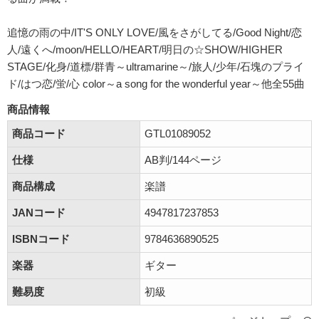
追憶の雨の中/IT'S ONLY LOVE/風をさがしてる/Good Night/恋
人/遠くへ/moon/HELLO/HEART/明日の☆SHOW/HIGHER
STAGE/化身/道標/群青～ultramarine～/旅人/少年/石塊のプライ
ド/はつ恋/蛍/心 color～a song for the wonderful year～他全55曲
商品情報
商品コード
GTL01089052
仕様
AB判/144ページ
商品構成
楽譜
JANコード
4947817237853
ISBNコード
9784636890525
楽器
ギター
難易度
初級